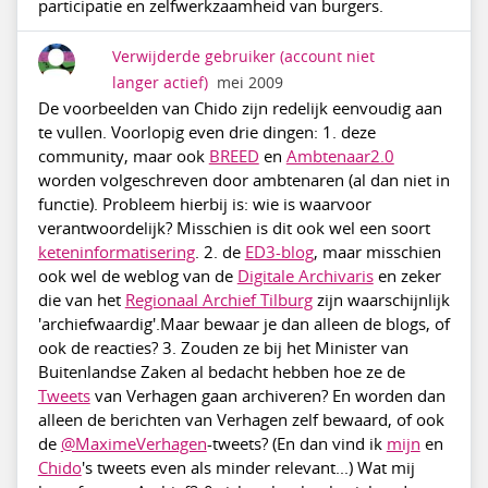
participatie en zelfwerkzaamheid van burgers.
Verwijderde gebruiker
(account niet
langer actief)
mei 2009
De voorbeelden van Chido zijn redelijk eenvoudig aan
te vullen. Voorlopig even drie dingen: 1. deze
community, maar ook
BREED
en
Ambtenaar2.0
worden volgeschreven door ambtenaren (al dan niet in
functie). Probleem hierbij is: wie is waarvoor
verantwoordelijk? Misschien is dit ook wel een soort
keteninformatisering
. 2. de
ED3-blog
, maar misschien
ook wel de weblog van de
Digitale Archivaris
en zeker
die van het
Regionaal Archief Tilburg
zijn waarschijnlijk
'archiefwaardig'.Maar bewaar je dan alleen de blogs, of
ook de reacties? 3. Zouden ze bij het Minister van
Buitenlandse Zaken al bedacht hebben hoe ze de
Tweets
van Verhagen gaan archiveren? En worden dan
alleen de berichten van Verhagen zelf bewaard, of ook
de
@MaximeVerhagen
-tweets? (En dan vind ik
mijn
en
Chido
's tweets even als minder relevant...) Wat mij