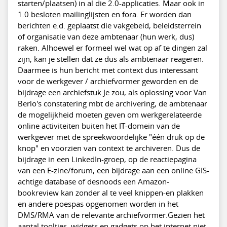
starten/plaatsen) in al die 2.0-applicaties. Maar ook in
1.0 besloten mailinglijsten en fora. Er worden dan
berichten e.d. geplaatst die vakgebeid, beleidsterrein
of organisatie van deze ambtenaar (hun werk, dus)
raken. Alhoewel er formeel wel wat op af te dingen zal
zijn, kan je stellen dat ze dus als ambtenaar reageren.
Daarmee is hun bericht met context dus interessant
voor de werkgever / archiefvormer geworden en de
bijdrage een archiefstuk.Je zou, als oplossing voor Van
Berlo's constatering mbt de archivering, de ambtenaar
de mogelijkheid moeten geven om werkgerelateerde
online activiteiten buiten het IT-domein van de
werkgever met de spreekwoordelijke "één druk op de
knop" en voorzien van context te archiveren. Dus de
bijdrage in een LinkedIn-groep, op de reactiepagina
van een E-zine/forum, een bijdrage aan een online GIS-
achtige database of desnoods een Amazon-
bookreview kan zonder al te veel knippen-en plakken
en andere poespas opgenomen worden in het
DMS/RMA van de relevante archiefvormer.Gezien het
aantal tooltjes, widgets en gadgets op het internet niet