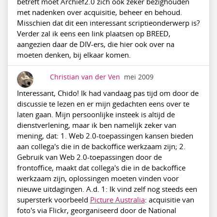
betreft moet Archief2.0 zich ook zeker bezighouden
met nadenken over acquisitie, beheer en behoud.
Misschien dat dit een interessant scriptieonderwerp is?
Verder zal ik eens een link plaatsen op BREED,
aangezien daar de DIV-ers, die hier ook over na
moeten denken, bij elkaar komen.
Christian van der Ven
mei 2009
Interessant, Chido! Ik had vandaag pas tijd om door de
discussie te lezen en er mijn gedachten eens over te
laten gaan. Mijn persoonlijke insteek is altijd de
dienstverlening, maar ik ben namelijk zeker van
mening, dat: 1. Web 2.0-toepassingen kansen bieden
aan collega's die in de backoffice werkzaam zijn; 2.
Gebruik van Web 2.0-toepassingen door de
frontoffice, maakt dat collega's die in de backoffice
werkzaam zijn, oplossingen moeten vinden voor
nieuwe uitdagingen. A.d. 1: Ik vind zelf nog steeds een
supersterk voorbeeld
Picture Australia
: acquisitie van
foto's via Flickr, georganiseerd door de National