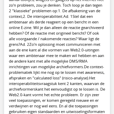
zo'n probleem, zou je denken. Toch loop je dan tegen
2 "klassieke" problemen op:1. De afbakening van de
context;2. De interoperabiliteit.Ad. 1Stel dat een
ambtenaar als derde reageert op een bericht in een
online E-zine. Wil je dan alleen de reactie gearchiveerd
hebben? Of de reactie met origineel bericht? Of ook
alle voorgaande / nakomende reacties? Waar ligt de
grens?Ad. 2Zo'n oplossing moet communiceren met
aan de ene kant al die vormen van Web2.0-uitingen
waar een ambtenaar mee te maken wil hebben en aan
de andere kant met alle mogelijke DMS/RMA
inrichtingen van mogelijke archiefvormers.De context-
problematiek lijkt me nog op te lossen met awareness,
afspraken en "calculated loss" (risico-analyse).Het
interoperabiliteitsvraagstuk kent 2 kanten, waarvan de
archiefvormerskant het eenvoudigst op te lossen is. De
Web2.0-kant vormt het echte probleem. Er zijn zeer
veel toepassingen, er komen geregeld nieuwe en er
verdwijnen er nog wel eens. En al die toepassingen
gebruiken eigen standaarden en uitwisselingsformaten