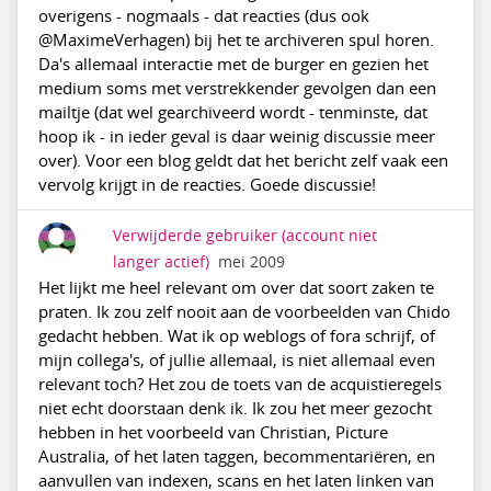
overigens - nogmaals - dat reacties (dus ook
@MaximeVerhagen) bij het te archiveren spul horen.
Da's allemaal interactie met de burger en gezien het
medium soms met verstrekkender gevolgen dan een
mailtje (dat wel gearchiveerd wordt - tenminste, dat
hoop ik - in ieder geval is daar weinig discussie meer
over). Voor een blog geldt dat het bericht zelf vaak een
vervolg krijgt in de reacties. Goede discussie!
Verwijderde gebruiker
(account niet
langer actief)
mei 2009
Het lijkt me heel relevant om over dat soort zaken te
praten. Ik zou zelf nooit aan de voorbeelden van Chido
gedacht hebben. Wat ik op weblogs of fora schrijf, of
mijn collega's, of jullie allemaal, is niet allemaal even
relevant toch? Het zou de toets van de acquistieregels
niet echt doorstaan denk ik. Ik zou het meer gezocht
hebben in het voorbeeld van Christian, Picture
Australia, of het laten taggen, becommentariëren, en
aanvullen van indexen, scans en het laten linken van