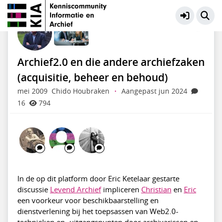
KIA Community
Meer
Archief2.0 en die andere archiefzaken
(acquisitie, beheer en behoud)
mei 2009
Chido Houbraken
·
Aangepast jun 2024
16
794
In de op dit platform door Eric Ketelaar gestarte
discussie
Levend Archief
impliceren
Christian
en
Eric
een voorkeur voor beschikbaarstelling en
dienstverlening bij het toepsassen van Web2.0-
technieken en -uitgangspunten door archivarissen en