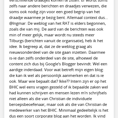
verschillende draadjes komen te zitten. Er wordt soms
zelfs naar andere berichten en draadjes verwezen, die
soms ook nodig zijn voor een goed begrip van het
draadje waarmee je bezig bent. Allemaal context dus...
@Ingmar: De weblog van het RAT is elders begonnen,
zoals die van mij. De aard van de berichten was ook
min of meer gelijk, maar wordt nu steeds meer
Tilburgs (berichten vanuit de organisatie), heb ik het
idee. Ik begreep al, dat ze de weblog graag als
nieuwsonderdeel van de site gaan inzetten. Daarmee
is-ie dan zelfs onderdeel van de site, alhoewel de
content zich dus bij Google's Blogger bevindt. Wel een
aardige inderdaad. Voor wat betreft mijn eigen blog:
die kan ik wel als persoonlijk aanmerken en dat is-ie
ook. Maar wie bepaalt dat? Ikke?? Intern zijn er op het
BHIC wel eens vragen gesteld of ik bepaalde zaken wel
had kunnen schrijven en mensen lezen m'n schrijfsels
niet alleen als die van Christian de individuele
beroepsbeoefenaar, maar ook als die van Christian de
medewerker van het BHIC. Minimaal gedeeltelijk is het
dus een soort corporate blog aan het worden. Ik vind