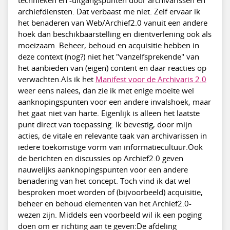
archiefdiensten. Dat verbaast me niet. Zelf ervaar ik
het benaderen van Web/Archief2.0 vanuit een andere
hoek dan beschikbaarstelling en dientverlening ook als
moeizaam. Beheer, behoud en acquisitie hebben in
deze context (nog?) niet het "vanzelfsprekende" van
het aanbieden van (eigen) content en daar reacties op
verwachten.Als ik het
Manifest voor de Archivaris 2.0
weer eens nalees, dan zie ik met enige moeite wel
aanknopingspunten voor een andere invalshoek, maar
het gaat niet van harte. Eigenlijk is alleen het laatste
punt direct van toepassing: Ik bevestig, door mijn
acties, de vitale en relevante taak van archivarissen in
iedere toekomstige vorm van informatiecultuur.Ook
de berichten en discussies op Archief2.0 geven
nauwelijks aanknopingspunten voor een andere
benadering van het concept. Toch vind ik dat wel
besproken moet worden of (bijvoorbeeld) acquisitie,
beheer en behoud elementen van het Archief2.0-
wezen zijn. Middels een voorbeeld wil ik een poging
doen om er richting aan te geven:De afdeling