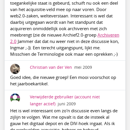
toegankelijke staat is gebeurd, schuift nu ook een deel
van het acquisitie-veld mee op naar voren. Door
web2.0-zaken, welteverstaan. Interessant is wel dat
daarbij uitgegaan wordt van het standpunt dat
acquireren onmiddellijk ook archiveren met zich
meebrengt (zie de nieuwe Archief2.0-groep
Archiveren
2.0
Jammer dat dat nu weer niet in deze discussie kon,
Ingmar ;-)). Een terecht uitgangspunt, lijkt me.
Misschien de Terminologie ook maar een oprekken ;-)
Christian van der Ven
mei 2009
Goed idee, die nieuwe groep! Een mooi voorschot op
het jaarboekartikel.
Verwijderde gebruiker
(account niet
langer actief)
juni 2009
Het is wel interessant om zo'n discussie even langs de
zijlijn te volgen. Wat me opvalt is dat de insteek al
gauw het digitaal depot en de DIV-hoek ingaat. Als ik
de werkvelden acquisitie, beheer en behoud