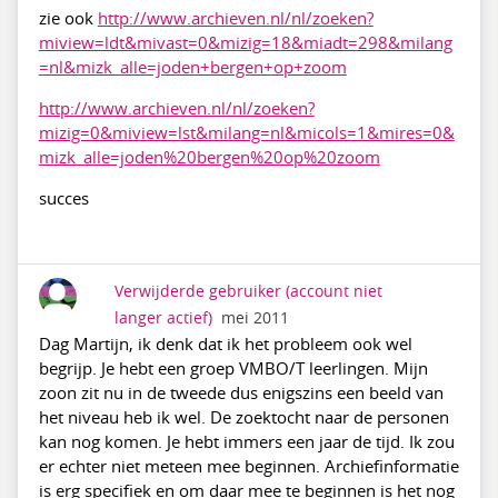
zie ook
http://www.archieven.nl/nl/zoeken?
miview=ldt&mivast=0&mizig=18&miadt=298&milang
=nl&mizk_alle=joden+bergen+op+zoom
http://www.archieven.nl/nl/zoeken?
mizig=0&miview=lst&milang=nl&micols=1&mires=0&
mizk_alle=joden%20bergen%20op%20zoom
succes
Verwijderde gebruiker
(account niet
langer actief)
mei 2011
Dag Martijn, ik denk dat ik het probleem ook wel
begrijp. Je hebt een groep VMBO/T leerlingen. Mijn
zoon zit nu in de tweede dus enigszins een beeld van
het niveau heb ik wel. De zoektocht naar de personen
kan nog komen. Je hebt immers een jaar de tijd. Ik zou
er echter niet meteen mee beginnen. Archiefinformatie
is erg specifiek en om daar mee te beginnen is het nog