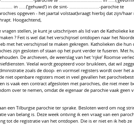
… in ……('gehuwd') in de sint- ………….…………-parochie te
s opgeven - het jaartal volstaat)vraagt hierbij dat zijn/haar
chrapt. Hoogachtend,
 vragen stellen, je kunt je uitschrijven als lid van de Katholieke k
 maken ? Feit is wel dat het verschijnsel ontdopen naar het Noorde
heb met het verschijnsel te maken gekregen. Katholieken die hun 
chies zijn gesloten of staan op het punt verder te fuseren. Met h
gehouden. De archieven, de weerslag van het ‘rijke’ Roomse verle
hiefdiensten. Veelal wordt geopteerd voor bruikleen, dat wil zegg
administratie zoals de doop- en vormsel registers wordt over het
e niet openbare registers moet in veel gevallen het parochiebes
n is vaak een contract afgesloten met parochies, die niet meer b
gendom over te nemen, omdat de eigenaar de parochie vaak geen v
n een Tilburgse parochie ter sprake. Besloten werd om nog stri
atie van belang is. Deze week ontving ik een vraag van een paroch
 tot de registratie van het ontdopen. Die is er niet en ik heb ze