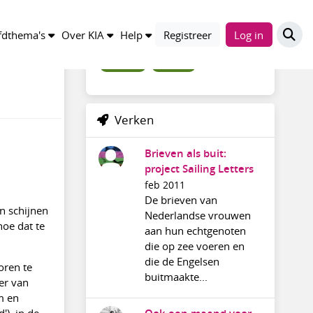
Trefwoorden
dthema's
Over KIA
Help
Registreer
Log in
archief20
discussie
Verken
Brieven als buit:
project Sailing Letters
feb 2011
De brieven van
n schijnen
Nederlandse vrouwen
hoe dat te
aan hun echtgenoten
die op zee voeren en
die de Engelsen
ren te
buitmaakte...
r van
 en
), in de