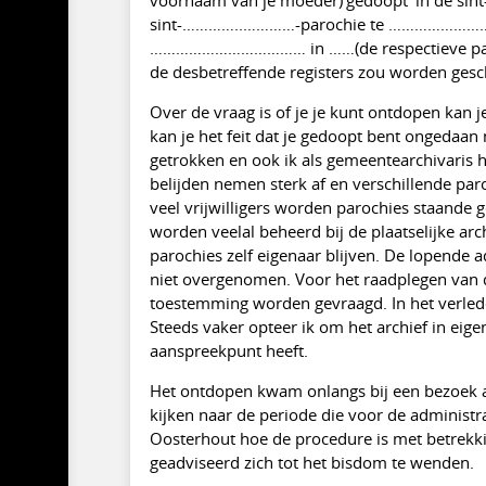
sint-…………..…………-parochie te …………………………
……………………………… in ……(de respectieve parochie
de desbetreffende registers zou worden ges
Over de vraag is of je je kunt ontdopen kan je
kan je het feit dat je gedoopt bent ongedaan
getrokken en ook ik als gemeentearchivaris 
belijden nemen sterk af en verschillende paro
veel vrijwilligers worden parochies staande 
worden veelal beheerd bij de plaatselijke arc
parochies zelf eigenaar blijven. De lopende 
niet overgenomen. Voor het raadplegen van d
toestemming worden gevraagd. In het verlede
Steeds vaker opteer ik om het archief in ei
aanspreekpunt heeft.
Het ontdopen kwam onlangs bij een bezoek aa
kijken naar de periode die voor de administr
Oosterhout hoe de procedure is met betrekking
geadviseerd zich tot het bisdom te wenden.