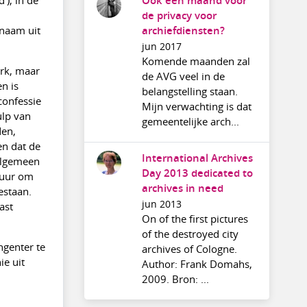
Ook een maand voor
de privacy voor
 naam uit
archiefdiensten?
jun 2017
Komende maanden zal
erk, maar
de AVG veel in de
n is
belangstelling staan.
confessie
Mijn verwachting is dat
ulp van
gemeentelijke arch...
den,
en dat de
International Archives
 algemeen
Day 2013 dedicated to
tuur om
archives in need
estaan.
jun 2013
ast
On of the first pictures
of the destroyed city
ngenter te
archives of Cologne.
ie uit
Author: Frank Domahs,
2009. Bron: ...