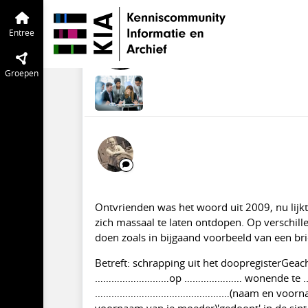
KIA Community
Entree
Tijdlijn
van de
Ontdopen, hoewatwie
Entree
sep 2010
Yvonne Welings
·
A
Groepen
Ontvrienden was het woord uit 2009, nu lijk
zich massaal te laten ontdopen. Op verschill
doen zoals in bijgaand voorbeeld van een bri
Betreft: schrapping uit het doopregister
………………………op ………………… wonende te ...
……………………………………….…(naam en voornaa
voornaam van je moeder)'gedoopt' in de