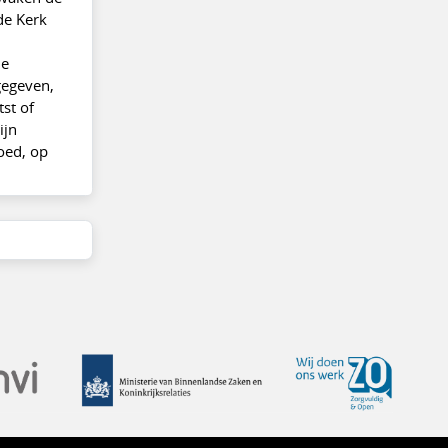
de Kerk
ie
gegeven,
st of
ijn
oed, op