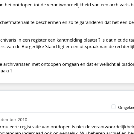
 van het ontdopen tot de verantwoordelijkheid van een archivaris b
t archiefmateriaal te beschermen en zo te garanderen dat het een 
chivaris in een register een kantmelding plaatst ? Is dat niet de t
ers van de Burgerlijke Stand ligt er een uitspraak van de rechterli
e archivarissen met ontdopen omgaan en dat er wellicht al bisd
aakt ?
Omgekee
ptember 2010
 formuleert: registratie van ontdopen is niet de verantwoordelijkhei
s bovendien inderdaad ook onwenselijk. Wij beheren archief en b