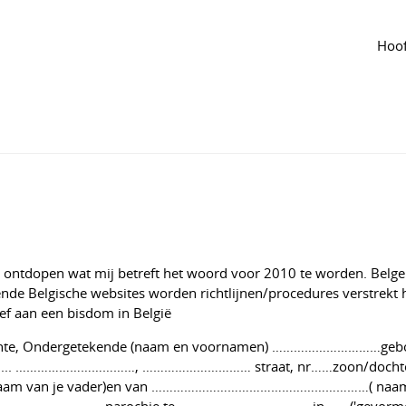
 groep
Agenda
van de groep
 gaat dat registreren ?
Hoof
angepast jun 2024
1
679
t ontdopen wat mij betreft het woord voor 2010 te worden. Belge
ende Belgische websites worden richtlijnen/procedures verstrekt 
ef aan een bisdom in België
Geachte, Ondergetekende (naam en voornamen) …………………………gebo
.. ……………………………, ………………………… straat, nr……zoon/dochte
m van je vader)en van ……………………………………………………( naam
 sint-………………………-parochie te ……………………………… in ……('gevormd'