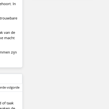
ehoort. In
betrouwbare
aak van de
jke macht
ommen zijn
rde volgorde
d of taak
ewaken de