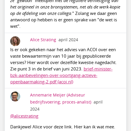
ze "gewoon" meelopen met de reguliere vernietiging van
het origineel in onze bronsystemen, net als de werk-kopie
op de afdeling van onze collega.
" Zolang we daar geen
antwoord op hebben is er geen sprake van "de wet is
wet".
Alice Strating
april 2024
Is er ook gekeken naar het advies van ACOI over een
vaste bewaartermijn van 10 jaar bij gepubliceerde
versies? Hier wordt over dezelfde kwestie nagedacht.
Zie punt 3 in de brief van juni 2023.
brief-minister-
bzk-aanbevelingen-over-voortgang-actieve-
openbaarmaking-2.pdf (acoi.nl)
Annemarie Meijer
(Adviseur
bedrijfsvoering; proces-analist)
april
2024
@alicestrating
Dankjewel Alice voor deze link. Hier kan ik wat mee.