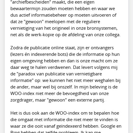
"archiefbescheiden" maakt, die een eigen
bewaartermijn zouden moeten hebben en waar we
dus actief informatiebeheer op moeten uitvoeren of
dat ze "gewoon" meelopen met de reguliere
vernietiging van het origineel in onze bronsystemen,
net als de werk-kopie op de afdeling van onze collega.
Zodra de publicatie online staat, zijn er ontvangers
(lezers én indexerende bots) die de informatie op hun
eigen omgeving hebben en dan is onze macht om ze
daar weg te halen verdwenen. Dat levert volgens mij
de "paradox van publicatie van vernietigbare
informatie" op: we kunnen het niet meer weghalen bij
de ander, maar wel bij onszelf. In mijn beleving is de
WOO-index niet meer de bevoegdheid van onze
zorgdrager, maar "gewoon" een externe partij.
Het is dus ook aan de WOO-index om te bepalen hoe
die omgaat met informatie die niet meer te vinden is
waar ze die ooit vanaf geïndexeerd hebben. Google en
Bing hebben dat zelfde probleem. Ik kan me