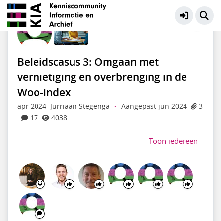
Informatiecategorieën Woo
Meer
Beleidscasus 3: Omgaan met
vernietiging en overbrenging in de
Woo-index
apr 2024
Jurriaan Stegenga
·
Aangepast jun 2024
3
17
4038
Toon iedereen