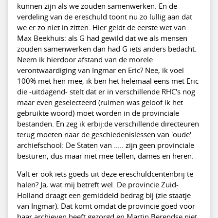
kunnen zijn als we zouden samenwerken. En de
verdeling van de ereschuld toont nu zo lullig aan dat
we er zo niet in zitten. Hier geldt de eerste wet van
Max Beekhuis: als G had gewild dat we als mensen
zouden samenwerken dan had G iets anders bedacht.
Neem ik hierdoor afstand van de morele
verontwaardiging van Ingmar en Eric? Nee, ik voel
100% met hen mee, ik ben het helemaal eens met Eric
die -uitdagend- stelt dat er in verschillende RHC's nog
maar even geselecteerd (ruimen was geloof ik het
gebruikte woord) moet worden in de provinciale
bestanden. En zeg ik erbij:de verschillende directeuren
terug moeten naar de geschiedenislessen van 'oude'
archiefschool: De Staten van ..... zijn geen provinciale
besturen, dus maar niet mee tellen, dames en heren.
Valt er ook iets goeds uit deze ereschuldcentenbrij te
halen? Ja, wat mij betreft wel. De provincie Zuid-
Holland draagt een gemiddeld bedrag bij (zie staatje
van Ingmar). Dat komt omdat de provincie goed voor
haar archieven heeft gezorgd en Martin Berendse niet