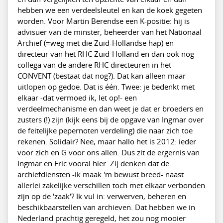
hebben we een verdeelsleutel en kan de koek gegeten
worden. Voor Martin Berendse een K-positie: hij is
advisuer van de minster, beheerder van het Nationaal
Archief (=weg met die Zuid-Hollandse hap) en
directeur van het RHC Zuid-Holland en dan ook nog
collega van de andere RHC directeuren in het
CONVENT (bestaat dat nog?). Dat kan alleen maar
uitlopen op gedoe. Dat is één. Twee: je bedenkt met
elkaar -dat vermoed ik, let op!- een
verdeelmechanisme en dan weet je dat er broeders en
zusters (!) zijn (kijk eens bij de opgave van Ingmar over
de feitelijke pepernoten verdeling) die naar zich toe
rekenen. Solidair? Nee, maar hallo het is 2012: ieder
voor zich en G voor ons allen. Dus zit de ergernis van
Ingmar en Eric vooral hier. Zij denken dat de
archiefdiensten -ik maak 'm bewust breed- naast
allerlei zakelijke verschillen toch met elkaar verbonden
zijn op de 'zaak'? Ik vul in: verwerven, beheren en
beschikbaarstellen van archieven. Dat hebben we in
Nederland prachtig geregeld, het zou nog mooier