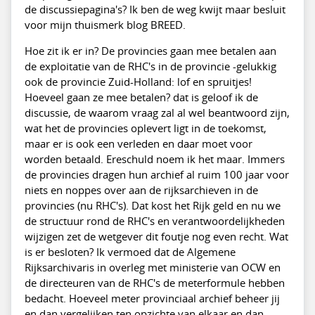
de discussiepagina's? Ik ben de weg kwijt maar besluit
voor mijn thuismerk blog BREED.
Hoe zit ik er in? De provincies gaan mee betalen aan
de exploitatie van de RHC's in de provincie -gelukkig
ook de provincie Zuid-Holland: lof en spruitjes!
Hoeveel gaan ze mee betalen? dat is geloof ik de
discussie, de waarom vraag zal al wel beantwoord zijn,
wat het de provincies oplevert ligt in de toekomst,
maar er is ook een verleden en daar moet voor
worden betaald. Ereschuld noem ik het maar. Immers
de provincies dragen hun archief al ruim 100 jaar voor
niets en noppes over aan de rijksarchieven in de
provincies (nu RHC's). Dat kost het Rijk geld en nu we
de structuur rond de RHC's en verantwoordelijkheden
wijzigen zet de wetgever dit foutje nog even recht. Wat
is er besloten? Ik vermoed dat de Algemene
Rijksarchivaris in overleg met ministerie van OCW en
de directeuren van de RHC's de meterformule hebben
bedacht. Hoeveel meter provinciaal archief beheer jij
en dan vergelijken ten opzichte van elkaar en dan