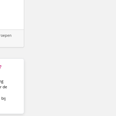
groepen
?
ng
r de
 bij