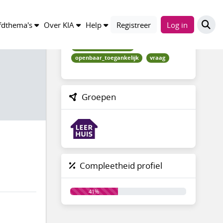
Trefwoorden
dthema's
Over KIA
Help
Registreer
Log in
archiveren_beheren
openbaar_toegankelijk
vraag
Groepen
Compleetheid profiel
41%