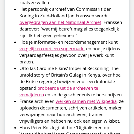
zoals ze willen...
Het persoonlijk archief van Commissaris der
Koning in Zuid-Holland Jan Franssen wordt
overgedragen aan het Nationaal Archief
. Franssen
daarover: "wat mij betreft mag alles toegankelijk
zijn. Ik heb geen geheimen."
Hoe je informatie- en recordsmanagement kunt
vergelijken met een supermarkt
en hoe je tijdens
verjaardagsfeestjes gewoon over je werk kunt
praten.
Otto las Caroline Elkins' Imperial Reckoning. The
untold story of Britain's Gulag in Kenya, over hoe
de Britse regering bewijzen voor een koloniale
opstand
probeerde uit de archieven te
verwijderen
en zo de geschiedenis te herschrijven.
Franse archieven
werken samen met Wikipedia
: ze
uploaden documenten, schrijven artikelen, maken
verwijzingen naar hun archieven, trainen
vrijwilligers en hebben nu ook een eigen wikibot.
Hans Peter Ros legt uit hoe 'Digitaliseren op
Verzoek' bij het Haags Gemeentearchief in elkaar