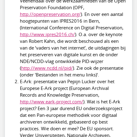
Veenendaal over de werkzaamheden van de Open
Preservation Foundation (OPF,
http://openpreservation.org/
). En over een aantal
hoogtepunten van IPRES2016 in Bern,
(International Conference on Digital Preservation,
http://www.ipres2016.ch/
). O.a. over de keynote
van Robert Kahn, die wordt beschouwd als een
van de ‘vaders van het internet’, de uitdagingen bij
het preserveren van digitale kunst en de onder
NDE/NCDD-vlag ontwikkelde PID-wijzer
(
http://www.ncdd.nl/pid/
). Zie ook de presentatie
(onder 'Bestanden in het menu links)'.
E-Ark: presentatie van Pepijn Lucker over het
Europese E-Ark project (European Archival
Records and Knowledge Preservation,
http://www.eark-project.com/
). Wat is het E-Ark
project? Een 3 jaar durend EU onderzoeksproject
dat een Pan-europese methodiek voor digitaal
archiveren ontwikkeld, gebaseerd op best
practices. Wie doen er mee? De EU sponsort.
Verder Universiteiten, Nationale Archieven,