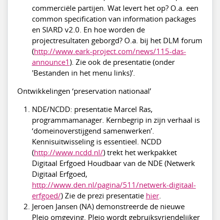
commerciële partijen. Wat levert het op? O.a. een
common specification van information packages
en SIARD v2.0. En hoe worden de
projectresultaten geborgd? O.a. bij het DLM forum
(
http://www.eark-project.com/news/115-das-
announce1
). Zie ook de presentatie (onder
'Bestanden in het menu links)'.
Ontwikkelingen ‘preservation nationaal’
NDE/NCDD: presentatie Marcel Ras,
programmamanager. Kernbegrip in zijn verhaal is
‘domeinoverstijgend samenwerken’.
Kennisuitwisseling is essentieel. NCDD
(
http://www.ncdd.nl/
) trekt het werkpakket
Digitaal Erfgoed Houdbaar van de NDE (Netwerk
Digitaal Erfgoed,
http://www.den.nl/pagina/511/netwerk-digitaal-
erfgoed/
) Zie de prezi presentatie
hier
.
Jeroen Jansen (NA) demonstreerde de nieuwe
Pleio omgeving. Pleio wordt gebruiksvriendelijker