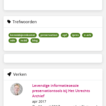
Trefwoorden
kennisbijeenkomst
preservation
opf
ipres
e-ark
nde
ncdd
blog
Verken
Levendige informatiesessie
preservationtools bij Het Utrechts
Archief
apr 2017