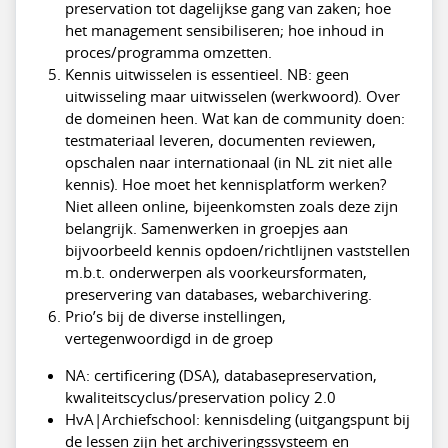
preservation tot dagelijkse gang van zaken; hoe
het management sensibiliseren; hoe inhoud in
proces/programma omzetten.
Kennis uitwisselen is essentieel. NB: geen
uitwisseling maar uitwisselen (werkwoord). Over
de domeinen heen. Wat kan de community doen:
testmateriaal leveren, documenten reviewen,
opschalen naar internationaal (in NL zit niet alle
kennis). Hoe moet het kennisplatform werken?
Niet alleen online, bijeenkomsten zoals deze zijn
belangrijk. Samenwerken in groepjes aan
bijvoorbeeld kennis opdoen/richtlijnen vaststellen
m.b.t. onderwerpen als voorkeursformaten,
preservering van databases, webarchivering.
Prio’s bij de diverse instellingen,
vertegenwoordigd in de groep
NA: certificering (DSA), databasepreservation,
kwaliteitscyclus/preservation policy 2.0
HvA|Archiefschool: kennisdeling (uitgangspunt bij
de lessen zijn het archiveringssysteem en