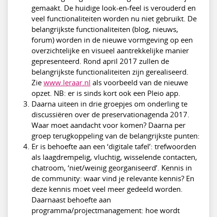
gemaakt. De huidige look-en-feel is verouderd en
veel functionaliteiten worden nu niet gebruikt. De
belangrijkste functionaliteiten (blog, nieuws,
forum) worden in de nieuwe vormgeving op een
overzichtelijke en visueel aantrekkelijke manier
gepresenteerd. Rond april 2017 zullen de
belangrijkste functionaliteiten zijn gerealiseerd.
Zie
www.leraar.nl
als voorbeeld van de nieuwe
opzet. NB: er is sinds kort ook een Pleio app.
Daarna uiteen in drie groepjes om onderling te
discussiëren over de preservationagenda 2017.
Waar moet aandacht voor komen? Daarna per
groep terugkoppeling van de belangrijkste punten:
Er is behoefte aan een ‘digitale tafel’: trefwoorden
als laagdrempelig, vluchtig, wisselende contacten,
chatroom, ‘niet/weinig georganiseerd’. Kennis in
de community: waar vind je relevante kennis? En
deze kennis moet veel meer gedeeld worden.
Daarnaast behoefte aan
programma/projectmanagement: hoe wordt