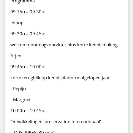
Programma
09.15u – 09.30u:
inloop
09.30u – 09.45u:
welkom door dagvoorzitter plus korte kennismaking
Arjen
09.45u – 10.00u:
korte terugblik op kennisplatform afgelopen jaar
- Pepijn
- Margriet
10.00u – 10.45u:
Ontwikkelingen ‘preservation internationaal’
I. OPF, IPRES (30 min)