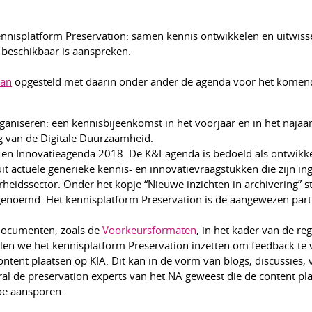
nnisplatform Preservation: samen kennis ontwikkelen en uitwiss
A beschikbaar is aanspreken.
lan
opgesteld met daarin onder ander de agenda voor het komen
niseren: een kennisbijeenkomst in het voorjaar en in het najaa
 van de Digitale Duurzaamheid.
 en Innovatieagenda 2018. De K&I-agenda is bedoeld als ontwik
uit actuele generieke kennis- en innovatievraagstukken die zijn in
rheidssector. Onder het kopje “Nieuwe inzichten in archivering” s
genoemd. Het kennisplatform Preservation is de aangewezen part
 documenten, zoals de
Voorkeursformaten
, in het kader van de re
llen we het kennisplatform Preservation inzetten om feedback te 
ontent plaatsen op KIA. Dit kan in de vorm van blogs, discussies, 
al de preservation experts van het NA geweest die de content pla
oe aansporen.