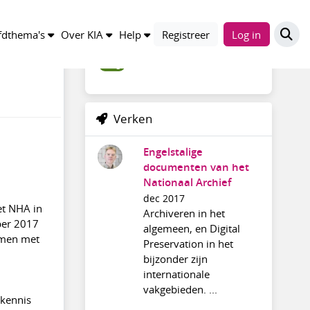
Trefwoorden
dthema's
Over KIA
Help
Registreer
Log in
blog
Verken
Engelstalige
documenten van het
Nationaal Archief
dec 2017
et NHA in
Archiveren in het
ber 2017
algemeen, en Digital
amen met
Preservation in het
bijzonder zijn
internationale
vakgebieden. ...
 kennis