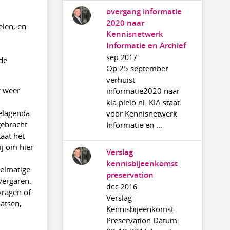
overgang informatie
2020 naar
elen, en
Kennisnetwerk
Informatie en Archief
sep 2017
de
Op 25 september
verhuist
r weer
informatie2020 naar
kia.pleio.nl. KIA staat
kelagenda
voor Kennisnetwerk
gebracht
Informatie en ...
taat het
ij om hier
Verslag
kennisbijeenkomst
gelmatige
preservation
vergaren.
dec 2016
vragen of
Verslag
atsen,
Kennisbijeenkomst
Preservation Datum: