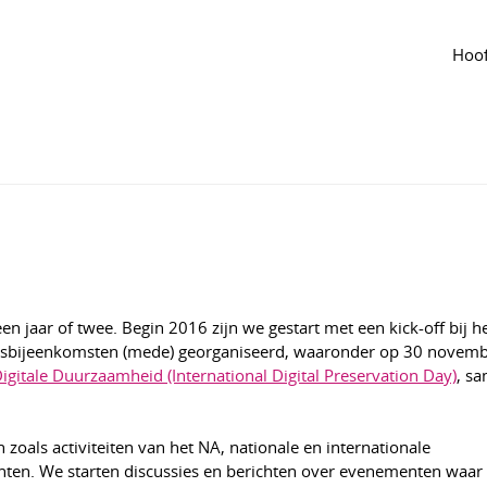
Tijdlijn
van de groep
Agenda
van de groep
orm preservation
Hoof
gepast jun 2024
1
1608
n jaar of twee. Begin 2016 zijn we gestart met een kick-off bij h
sbijeenkomsten (mede) georganiseerd, waaronder op 30 novem
igitale Duurzaamheid (International Digital Preservation Day)
, s
oals activiteiten van het NA, nationale en internationale
hten. We starten discussies en berichten over evenementen waar