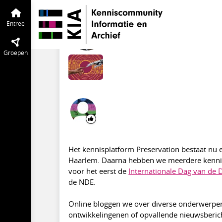
Preservation Digitaal Erfgoed
Entree
Werkplan kenisplatf
Entree
feb 2018
Pepijn Lucker
·
Aan
Groepen
Het kennisplatform Preservation bestaat nu ee
Haarlem. Daarna hebben we meerdere kenni
voor het eerst de
Internationale Dag van de D
de NDE.
Online bloggen we over diverse onderwerpen z
ontwikkelingenen of opvallende nieuwsberic