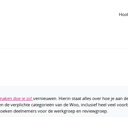
jdlijn
van de groep
 voor de vernieuwde handreiking
Hoof
ast jun 2024
1
2
1231
maken doe je zo!
vernieuwen. Hierin staat alles over hoe je aan de
n de verplichte categorieën van de Woo, inclusief heel veel voor
zoeken deelnemers voor de werkgroep en reviewgroep.