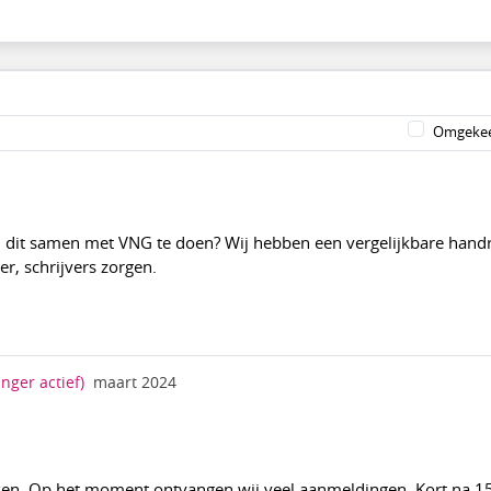
Omgekee
 dit samen met VNG te doen? Wij hebben een vergelijkbare handr
r, schrijvers zorgen.
nger actief)
maart 2024
ken. Op het moment ontvangen wij veel aanmeldingen. Kort na 1