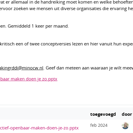
t er allemaal in de handreiking moet komen en welke behoeften 
iervoor zoeken we mensen uit diverse organisaties die ervaring 
jeen. Gemiddeld 1 keer per maand.
itisch een of twee conceptversies lezen en hier vanuit hun exper
kingrddi@minocw.nl
. Geef dan meteen aan waaraan je wilt mee
nbaar maken doen je zo.pptx
toegevoegd
door
feb 2024
actief-openbaar-maken-doen-je-zo.pptx