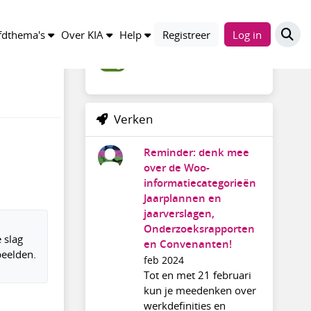
Trefwoorden
dthema's
Over KIA
Help
Registreer
Log in
blog
Verken
Reminder: denk mee
over de Woo-
informatiecategorieën
Jaarplannen en
jaarverslagen,
Onderzoeksrapporten
 slag
en Convenanten!
beelden.
feb 2024
Tot en met 21 februari
kun je meedenken over
werkdefinities en