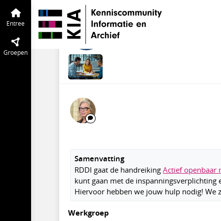
Informatiecategorieën Woo
Entree
Ti
Deelnemers gezocht
Entree
feb 2024
Ilse Euser
·
Aangep
Groepen
Samenvatting
RDDI gaat de handreiking
Actief openbaar 
kunt gaan met de inspanningsverplichting e
Hiervoor hebben we jouw hulp nodig! We 
Werkgroep