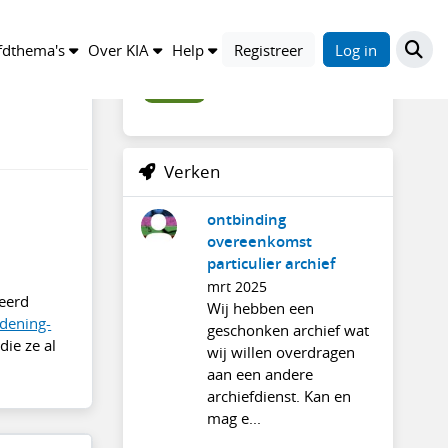
Trefwoorden
dthema's
Over KIA
Help
Registreer
Log in
discussie
Verken
ontbinding
overeenkomst
particulier archief
mrt 2025
eerd
Wij hebben een
rdening-
geschonken archief wat
die ze al
wij willen overdragen
aan een andere
archiefdienst. Kan en
mag e...