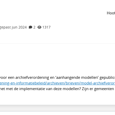
n de groep
Agenda
van de groep
fverordening, beheerregeling
Hoof
gepast jun 2024
2
1317
oor een archiefverordening en ‘aanhangende modellen’ gepublic
ening-en-informatiebeleid/archieven/brieven/model-archiefvero
t het met de implementatie van deze modellen? Zijn er gemeenten 