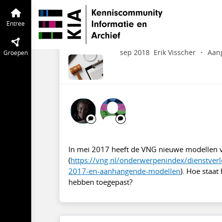
Wet- en regelgeving
Entree
Tijdlijn
va
Modellen VNG archie
Entree
informatiebeheer
sep 2018
Erik Visscher
·
Aan
Groepen
In mei 2017 heeft de VNG nieuwe modellen v
(
https://vng.nl/onderwerpenindex/dienstverl
2017-en-aanhangende-modellen
). Hoe staa
hebben toegepast?