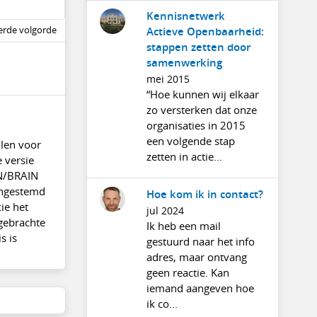
Kennisnetwerk
rde volgorde
Actieve Openbaarheid:
stappen zetten door
samenwerking
mei 2015
“Hoe kunnen wij elkaar
zo versterken dat onze
organisaties in 2015
een volgende stap
llen voor
zetten in actie...
 versie
AN/BRAIN
ingestemd
Hoe kom ik in contact?
ie het
jul 2024
rgebrachte
Ik heb een mail
s is
gestuurd naar het info
adres, maar ontvang
geen reactie. Kan
iemand aangeven hoe
ik co...