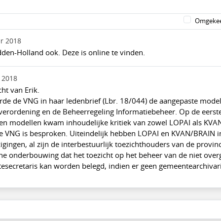
Omgekee
r 2018
en-Holland ook. Deze is online te vinden.
 2018
cht van Erik.
rde de VNG in haar ledenbrief (Lbr. 18/044) de aangepaste mode
verordening en de Beheerregeling Informatiebeheer. Op de eerste
en modellen kwam inhoudelijke kritiek van zowel LOPAI als KV
de VNG is besproken. Uiteindelijk hebben LOPAI en KVAN/BRAIN 
gingen, al zijn de interbestuurlijk toezichthouders van de provinc
che onderbouwing dat het toezicht op het beheer van de niet ove
esecretaris kan worden belegd, indien er geen gemeentearchivari