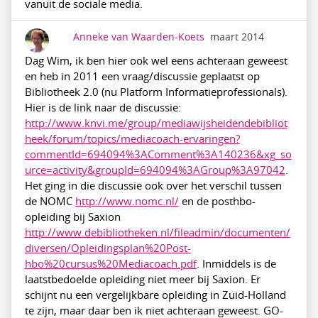
vanuit de sociale media.
Anneke van Waarden-Koets
maart 2014
Dag Wim, ik ben hier ook wel eens achteraan geweest
en heb in 2011 een vraag/discussie geplaatst op
Bibliotheek 2.0 (nu Platform Informatieprofessionals).
Hier is de link naar de discussie:
http://www.knvi.me/group/mediawijsheidendebibliot
heek/forum/topics/mediacoach-ervaringen?
commentId=694094%3AComment%3A140236&xg_so
urce=activity&groupId=694094%3AGroup%3A97042
.
Het ging in die discussie ook over het verschil tussen
de NOMC
http://www.nomc.nl/
en de posthbo-
opleiding bij Saxion
http://www.debibliotheken.nl/fileadmin/documenten/
diversen/Opleidingsplan%20Post-
hbo%20cursus%20Mediacoach.pdf
. Inmiddels is de
laatstbedoelde opleiding niet meer bij Saxion. Er
schijnt nu een vergelijkbare opleiding in Zuid-Holland
te zijn, maar daar ben ik niet achteraan geweest. GO-