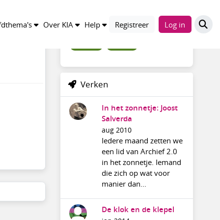
Trefwoorden
dthema's
Over KIA
Help
Registreer
Log in
archief20
discussie
Verken
In het zonnetje: Joost
Salverda
aug 2010
Iedere maand zetten we
een lid van Archief 2.0
in het zonnetje. Iemand
die zich op wat voor
manier dan...
De klok en de klepel