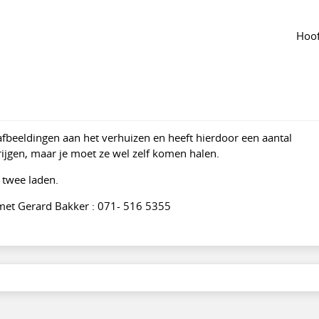
 groep
Agenda
van de groep
k aan mooie (gratis) fotokasten?
Hoof
er
·
Aangepast jun 2024
668
afbeeldingen aan het verhuizen en heeft hierdoor een aantal
krijgen, maar je moet ze wel zelf komen halen.
 twee laden.
 met Gerard Bakker : 071- 516 5355