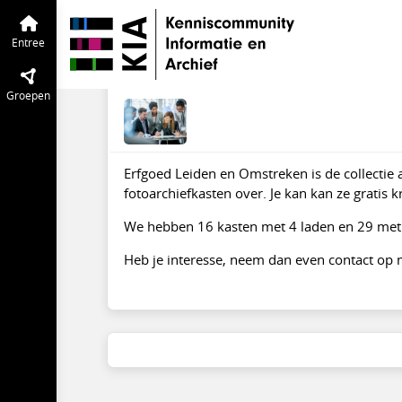
KIA Community
Entree
Tijdlijn
van de
Wie heeft nog gebre
Entree
jan 2014
Verwijderde gebruik
Groepen
Erfgoed Leiden en Omstreken is de collectie 
fotoarchiefkasten over. Je kan kan ze gratis 
We hebben 16 kasten met 4 laden en 29 met
Heb je interesse, neem dan even contact op