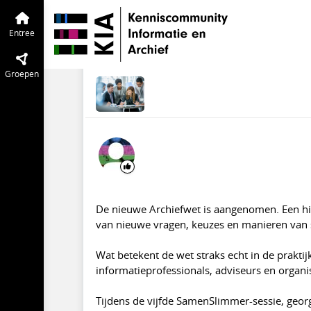
KIA Community
Entree
Tijdlijn
van de
SamenSlimmer is teru
Entree
17 mei
Community manager K
Groepen
De nieuwe Archiefwet is aangenomen. Een hi
van nieuwe vragen, keuzes en manieren va
Wat betekent de wet straks echt in de prakti
informatieprofessionals, adviseurs en organi
Tijdens de vijfde SamenSlimmer-sessie, geo