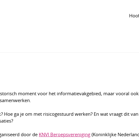
 groep
Agenda
van de groep
g voor een vijfde sessie! 💡
Hoof
IA
·
Aangepast 18 mei
852
storisch moment voor het informatievakgebied, maar vooral ook
n samenwerken.
jk? Hoe ga je om met risicogestuurd werken? En wat vraagt dit van
saties?
rganiseerd door de
KNVI Beroepsvereniging
(Koninklijke Nederlan