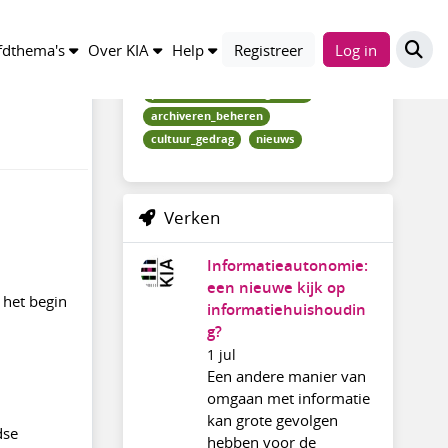
Trefwoorden
dthema's
Over KIA
Help
Registreer
Log in
professionele_vaardigheden
archiveren_beheren
cultuur_gedrag
nieuws
Verken
Informatieautonomie:
een nieuwe kijk op
 het begin
informatiehuishoudin
g?
1 jul
Een andere manier van
omgaan met informatie
kan grote gevolgen
dse
hebben voor de