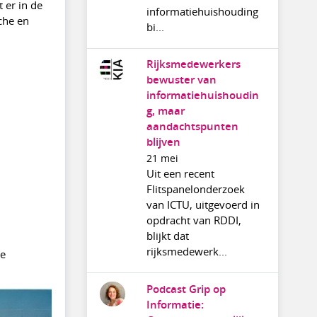
 er in de
informatiehuishouding
che en
bi...
Rijksmedewerkers
bewuster van
informatiehuishoudin
g, maar
aandachtspunten
blijven
21 mei
Uit een recent
Flitspanelonderzoek
van ICTU, uitgevoerd in
opdracht van RDDI,
blijkt dat
rijksmedewerk...
te
Podcast Grip op
Informatie: