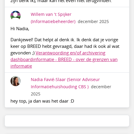
zijn denk ik), maar kan het even niet terugvinden.
Willem van 't Spijker
(Informatiebeheerder)
december 2025
Hi Nadia,
Dankjewel! Dat helpt al denk ik. Ik denk dat je vorige
keer op BREED hebt gevraagd, daar had ik ook al wat
gevonden ;)
Verantwoording en/of archivering
dashboardinformatie - BREED - over de grenzen van
informatie
Nadia Favié-Slaar
(Senior Adviseur
Informatiehuishouding CBS )
december
2025
hey top, ja dan was het daar :D