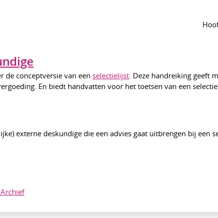
t
| handreiking
Hoof
·
Aangepast nov 2025
990
undige
er de conceptversie van een
selectielijst
. Deze handreiking geeft m
 vergoeding. En biedt handvatten voor het toetsen van een selectiel
ke) externe deskundige die een advies gaat uitbrengen bij een sele
Archief