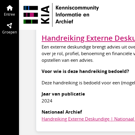
KIA Kennisbank
Entree
Begrippenlijs
Externe Deskundige 
Entree
nov 2025
Groepsbeheerders
Groepen
Handreiking Externe Desk
Een externe deskundige brengt advies uit ov
over je rol, profiel, benoeming en financiële
opstellen van een advies.
Voor wie is deze handreiking bedoeld?
Deze handreiking is bedoeld voor een (mogelij
Jaar van publicatie
2024
Nationaal Archief
Handreiking Externe Deskundige | Nationaal 