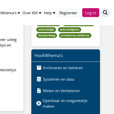
Trefwoorden
dthema's
Over KIA
Help
Registreer
Log in
kennisproduct
waardering_selectie
selectielijst
selectielijsten
handreiking
archiveren_beheren
eer uitleg
ijst en
Hoofdthema's
Archiveren en beheren
ctielijst.
Systemen en data
Meten en Verbeteren
Openbaar en toegankelijk
maken