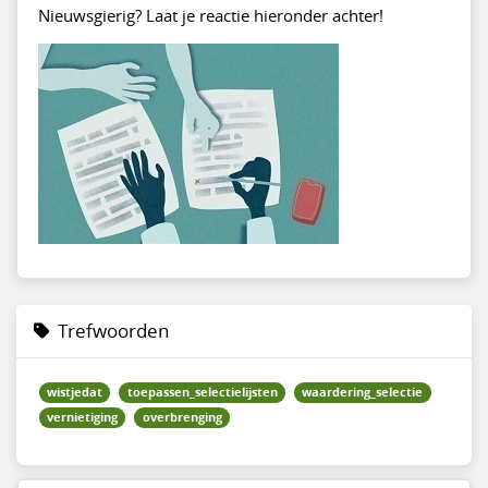
Nieuwsgierig? Laat je reactie hieronder achter!
Trefwoorden
wistjedat
toepassen_selectielijsten
waardering_selectie
vernietiging
overbrenging