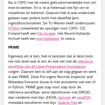
Nu is C3PO niet de meest gebruiksvriendelijke tool om
mee te werken. En is 'ie al helemaal niet fijn om te
installeren en beheren. Daarom heb ik wat onderzoek
gedaan naar andere tools met dezelfde (pre-
ingest)functionaliteit. De TU Wenen heeft ondertussen
FITSInn
ontwikkeld als opvolger voor C3PO. CSC
Finland heeft een
File Scraper
. Het Noord-Hollands
Archief heeft een
pre-ingesttool
. Et cetera.
PRIME
Eigenwijs als ik ben, heb ik besloten dat al deze tools
net niet doen wat ik wil, en ook net niet de
reference
workflow van de Open Preservation Foundation
volgen. Daarom ben ik zelf aan de slag gegaan en werk
ik aan PRIME. Deze Pre-ingest Records Inspector and
Metadata Extractor bouw ik met assistentie van een AI
in Python. PRIME gaat stap voor stap door de
reference workflow: eerst identificeren met DROID,
dan valideren met bijv. JHOVE,
Jpylyzer
en
veraPDF
,
metadata extraheren met bijv.
Apache Tika
en