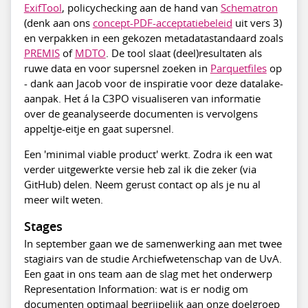
ExifTool
, policychecking aan de hand van
Schematron
(denk aan ons
concept-PDF-acceptatiebeleid
uit vers 3)
en verpakken in een gekozen metadatastandaard zoals
PREMIS
of
MDTO
. De tool slaat (deel)resultaten als
ruwe data en voor supersnel zoeken in
Parquetfiles
op
- dank aan Jacob voor de inspiratie voor deze datalake-
aanpak. Het á la C3PO visualiseren van informatie
over de geanalyseerde documenten is vervolgens
appeltje-eitje en gaat supersnel.
Een 'minimal viable product' werkt. Zodra ik een wat
verder uitgewerkte versie heb zal ik die zeker (via
GitHub) delen. Neem gerust contact op als je nu al
meer wilt weten.
Stages
In september gaan we de samenwerking aan met twee
stagiairs van de studie Archiefwetenschap van de UvA.
Een gaat in ons team aan de slag met het onderwerp
Representation Information: wat is er nodig om
documenten optimaal begrijpelijk aan onze doelgroep