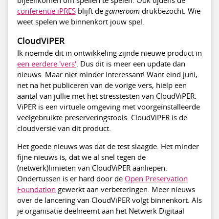
bijeenkomen om spellen te spelen. Ook tijdens de
conferentie iPRES
blijft de
gameroom
drukbezocht. Wie
weet spelen we binnenkort jouw spel.
CloudViPER
Ik noemde dit in ontwikkeling zijnde nieuwe product in
een eerdere 'vers'
. Dus dit is meer een update dan
nieuws. Maar niet minder interessant! Want eind juni,
net na het publiceren van de vorige vers, hielp een
aantal van jullie met het stresstesten van CloudViPER.
ViPER is een virtuele omgeving met voorgeïnstalleerde
veelgebruikte preserveringstools. CloudViPER is de
cloudversie van dit product.
Het goede nieuws was dat de test slaagde. Het minder
fijne nieuws is, dat we al snel tegen de
(netwerk)limieten van CloudViPER aanliepen.
Ondertussen is er hard door de
Open Preservation
Foundation
gewerkt aan verbeteringen. Meer nieuws
over de lancering van CloudViPER volgt binnenkort. Als
je organisatie deelneemt aan het Netwerk Digitaal