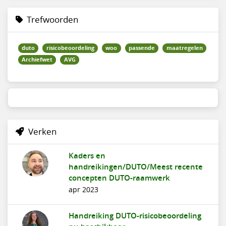
Trefwoorden
duto
risicobeoordeling
woo
passende
maatregelen
Archiefwet
AVG
Verken
Kaders en
handreikingen/DUTO/Meest recente
concepten DUTO-raamwerk
apr 2023
Handreiking DUTO-risicobeoordeling