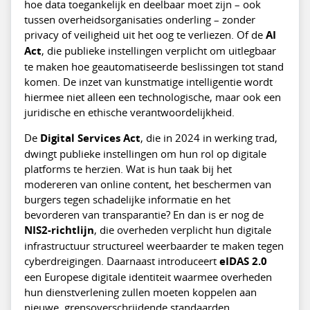
hoe data toegankelijk en deelbaar moet zijn – ook
tussen overheidsorganisaties onderling – zonder
privacy of veiligheid uit het oog te verliezen. Of de
AI
Act
, die publieke instellingen verplicht om uitlegbaar
te maken hoe geautomatiseerde beslissingen tot stand
komen. De inzet van kunstmatige intelligentie wordt
hiermee niet alleen een technologische, maar ook een
juridische en ethische verantwoordelijkheid.
De
Digital Services Act
, die in 2024 in werking trad,
dwingt publieke instellingen om hun rol op digitale
platforms te herzien. Wat is hun taak bij het
modereren van online content, het beschermen van
burgers tegen schadelijke informatie en het
bevorderen van transparantie? En dan is er nog de
NIS2-richtlijn
, die overheden verplicht hun digitale
infrastructuur structureel weerbaarder te maken tegen
cyberdreigingen. Daarnaast introduceert
eIDAS 2.0
een Europese digitale identiteit waarmee overheden
hun dienstverlening zullen moeten koppelen aan
nieuwe, grensoverschrijdende standaarden.