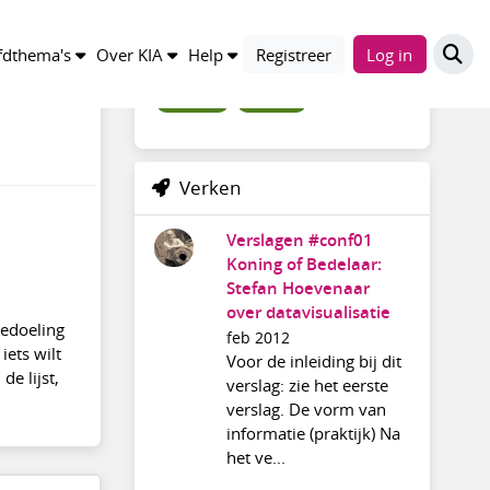
Trefwoorden
dthema's
Over KIA
Help
Registreer
Log in
archief20
discussie
Verken
Verslagen #conf01
Koning of Bedelaar:
Stefan Hoevenaar
over datavisualisatie
bedoeling
feb 2012
iets wilt
Voor de inleiding bij dit
de lijst,
verslag: zie het eerste
verslag. De vorm van
informatie (praktijk) Na
het ve...