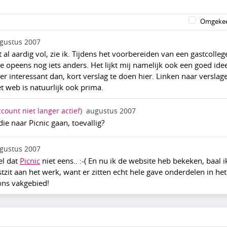
Omgekee
gustus 2007
al aardig vol, zie ik. Tijdens het voorbereiden van een gastcolleg
 opeens nog iets anders. Het lijkt mij namelijk ook een goed id
over interessant dan, kort verslag te doen hier. Linken naar verslag
t web is natuurlijk ook prima.
ccount niet langer actief)
augustus 2007
ie naar Picnic gaan, toevallig?
gustus 2007
el dat
Picnic
niet eens.. :-( En nu ik de website heb bekeken, baal i
astzit aan het werk, want er zitten echt hele gave onderdelen in het
ns vakgebied!