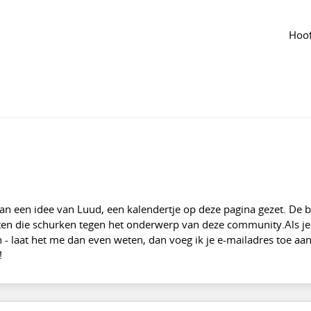
 groep
Agenda
van de groep
Hoof
n
·
Aangepast jun 2024
3
567
 van een idee van Luud, een kalendertje op deze pagina gezet. De 
ten die schurken tegen het onderwerp van deze community.Als je 
 - laat het me dan even weten, dan voeg ik je e-mailadres toe aan 
!