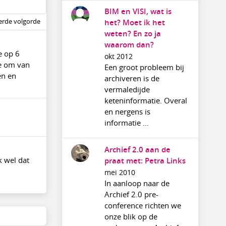
BIM en VISI, wat is
rde volgorde
het? Moet ik het
weten? En zo ja
waarom dan?
e op 6
okt 2012
ee om van
Een groot probleem bij
en en
archiveren is de
vermaledijde
keteninformatie. Overal
en nergens is
informatie ...
Archief 2.0 aan de
k wel dat
praat met: Petra Links
mei 2010
In aanloop naar de
Archief 2.0 pre-
conference richten we
onze blik op de