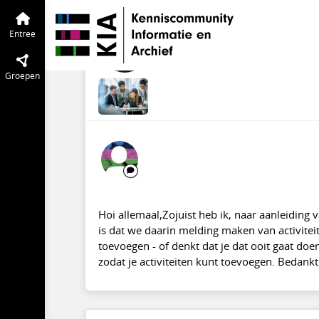
KIA Community
Entree
Tijdlijn
van de
Nieuw: Kalender
Entree
jul 2007
Christian van der Ve
Groepen
Hoi allemaal,Zojuist heb ik, naar aanleiding
is dat we daarin melding maken van activitei
toevoegen - of denkt dat je dat ooit gaat doen
zodat je activiteiten kunt toevoegen. Bedankt