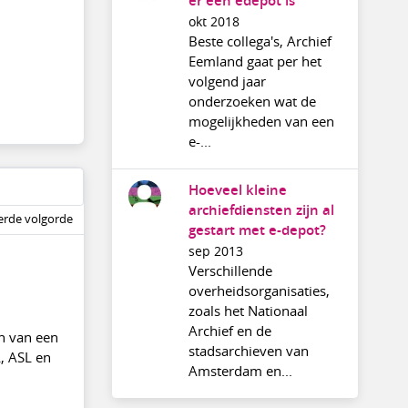
er een edepot is
okt 2018
Beste collega's, Archief
Eemland gaat per het
volgend jaar
onderzoeken wat de
mogelijkheden van een
e-...
Hoeveel kleine
archiefdiensten zijn al
rde volgorde
gestart met e-depot?
sep 2013
Verschillende
overheidsorganisaties,
zoals het Nationaal
Archief en de
en van een
stadsarchieven van
, ASL en
Amsterdam en...