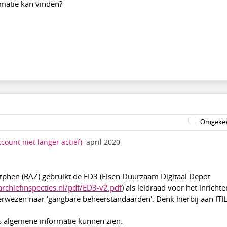
rmatie kan vinden?
Omgekee
ccount niet langer actief)
april 2020
utphen (RAZ) gebruikt de ED3 (Eisen Duurzaam Digitaal Depot
rchiefinspecties.nl/pdf/ED3-v2.pdf
) als leidraad voor het inricht
erwezen naar 'gangbare beheerstandaarden'. Denk hierbij aan ITIL
als algemene informatie kunnen zien.