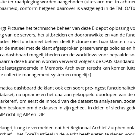
ite ter raadpleging worden aangeboden (uiteraard met in achtn
baarheid, conform hetgeen daarover is vastgelegd in de TMLO/T
rgt Picturae het technische beheer van deze E-depot oplossing v
ing van de servers, het uitbreiden en doorontwikkelen van de funct
rades. Het functioneel beheer deelt Picturae met haar klanten: zo
r de initieel met de klant afgesproken preserverings policies en 
tica dashboard mogelijkheden om de workflows voor bepaalde so
 waarna deze kunnen worden verwerkt volgens de OAIS standaard:
 de laatstgenoemde in Memorix Archieven terecht kan komen (uite
e collectie management systemen mogelijk).
atica dashboard de klant ook een soort pre-ingest functionaliteit
dataset, na opname en het daaraan gekoppeld doorlopen van de
parkeren’, om eerst de inhoud van die dataset te analyseren, zoda
n besloten om die dataset in zijn geheel, in delen of slechts gede
IP richting AIP en DIP.
belangrijk nog te vermelden dat het Regionaal Archief Zutphen onl
rchief – het CoreTrustSeal in de wacht heeft weten te slepen voor