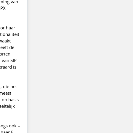
eming van
oPX
oor haar
ionaliteit
 waakt
heeft de
orten
 van SIP
raard is
, die het
 meest
t op basis
eltelijk
angs ook –
 haar E-