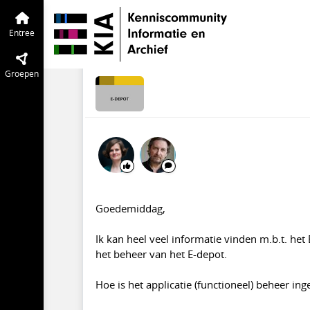
E-depot
Entree
Tijdlijn
van de groep
E-depot -> Applicati
Entree
apr 2020
Verwijderde gebruik
Groepen
Goedemiddag,
Ik kan heel veel informatie vinden m.b.t. het 
het beheer van het E-depot.
Hoe is het applicatie (functioneel) beheer ing