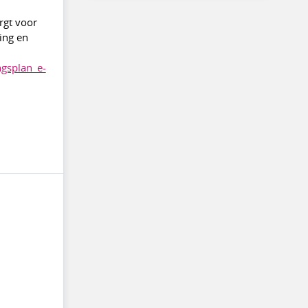
orgt voor
ing en
ngsplan_e-