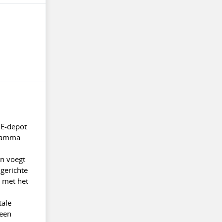
 E-depot
gramma
n voegt
gerichte
 met het
tale
 een