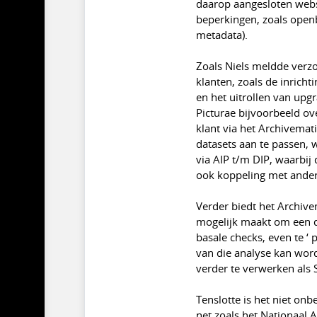
daarop aangesloten webs
beperkingen, zoals open
metadata).
Zoals Niels meldde verzo
klanten, zoals de inricht
en het uitrollen van upg
Picturae bijvoorbeeld ove
klant via het Archivema
datasets aan te passen,
via AIP t/m DIP, waarbij
ook koppeling met ander
Verder biedt het Archivem
mogelijk maakt om een 
basale checks, even te ‘ 
van die analyse kan worde
verder te verwerken als S
Tenslotte is het niet on
net zoals het Nationaal A