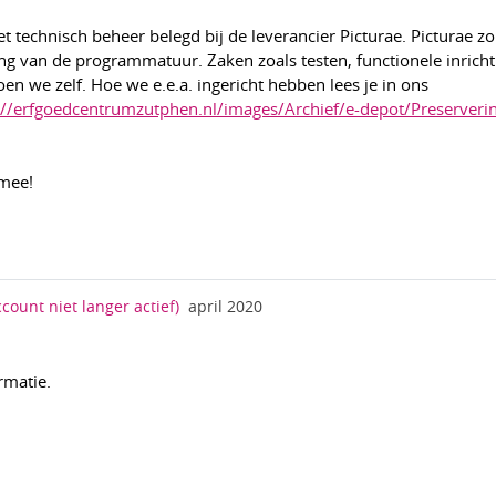
het technisch beheer belegd bij de leverancier Picturae. Picturae z
ng van de programmatuur. Zaken zoals testen, functionele inricht
en we zelf. Hoe we e.e.a. ingericht hebben lees je in ons
://erfgoedcentrumzutphen.nl/images/Archief/e-depot/Preserveri
 mee!
ccount niet langer actief)
april 2020
rmatie.