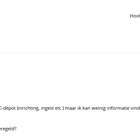
Agenda
van de groep
e (functioneel) Beheer
Hoof
er
·
Aangepast jun 2024
4
702
E-depot (inrichting, ingest etc.) maar ik kan weinig informatie vin
eregeld?