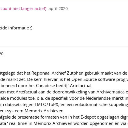
ccount niet langer actief)
april 2020
ide informatie :)
20
uitgelegd dat het Regionaal Archief Zutphen gebruik maakt van de
n de markt zet. De kern hiervan is het Open Source software pro
beheerd door het Canadese bedrijf Artefactual.
en met Artefactual aan de doorontwikkeling van Archivematica e
elde modules toe, o.a. de specifiek voor de Nederlandse markt in
van datasets tegen TMLO/ToPX, en een volautomatische koppeling
ment systeem Memorix Archieven.
afgeleide presentatie formaten van in het E-depot opgeslagen digi
ata ‘ real time’ in Memorix Archieven worden opgenomen en via