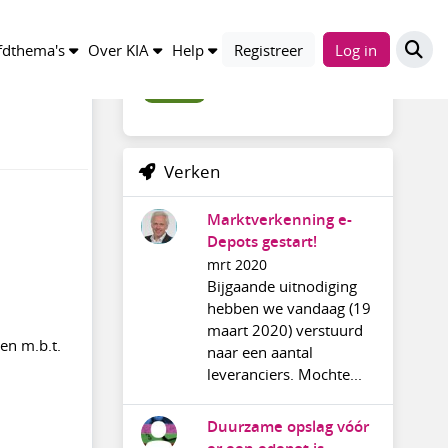
Trefwoorden
dthema's
Over KIA
Help
Registreer
Log in
discussie
Verken
Marktverkenning e-
Depots gestart!
mrt 2020
Bijgaande uitnodiging
hebben we vandaag (19
maart 2020) verstuurd
den m.b.t.
naar een aantal
leveranciers. Mochte...
Duurzame opslag vóór