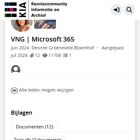
VNG | Grip op Informatie
Meer
VNG | Microsoft 365
jun 2024
Desiree Groeneveld Bloemhof
·
Aangepast
jul 2024
12
11708
1
Alle leden mogen wijzigen
Bijlagen
Documenten (12)
Toon alle 12 documenten