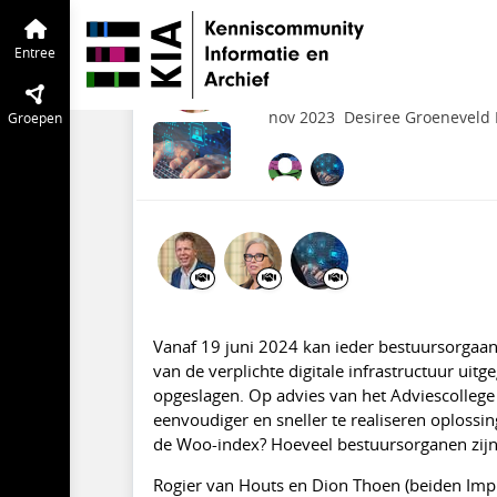
VNG | Grip op Informatie
Entree
Tijd
Webinar: De Woo-ind
Entree
Informatie 8
nov 2023
Desiree Groeneveld
Groepen
Vanaf 19 juni 2024 kan ieder bestuursorgaan 
van de verplichte digitale infrastructuur ui
opgeslagen. Op advies van het Adviescollege
eenvoudiger en sneller te realiseren oplossi
de Woo-index? Hoeveel bestuursorganen zijn 
Rogier van Houts en Dion Thoen (beiden Imp