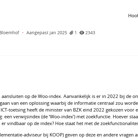
lijn
van de groep
Agenda
van de groep
ex: stand van zaken - Week van Grip op
Hoof
 Bloemhof
·
Aangepast jan 2025
1
2343
aansluiten op de Woo-index. Aanvankelijk is er in 2022 bij de o
tgegaan van een oplossing waarbij de informatie centraal zou word
 ICT-toetsing heeft de minister van BZK eind 2022 gekozen voor 
ng: een verwijsindex (de ‘Woo-index’) met zoekfunctie. Hoever sta
er vindbaar op de index? Hoe staat het met de zoekfunctionalitei
lementatie-adviseur bij KOOP) geven op deze en andere vragen 