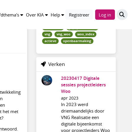
Trefwoorden
dthema's
Over KIA
Help
Registreer
Log in
bestanden
gripopinformatie
vng
vng_woo
woo_index
actieve
openbaarmaking
Verken
20230417 Digitale
sessies projectleiders
Woo
ntwikkeling
apr 2023
en
In 2023 werd
een
driemaandelijks door
at het met
VNG Realisatie een
t?
digitale bijeenkomst
antwoord.
voor projectleiders Woo