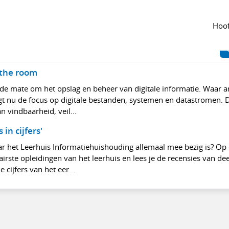
 de groep
J
K
L
M
N
O
P
Q
R
S
T
U
V
W
Hoof
 the room
e mate om het opslag en beheer van digitale informatie. Waar a
gt nu de focus op digitale bestanden, systemen en datastromen. D
n vindbaarheid, veil...
in cijfers'
r het Leerhuis Informatiehuishouding allemaal mee bezig is? Op
airste opleidingen van het leerhuis en lees je de recensies van d
 cijfers van het eer...