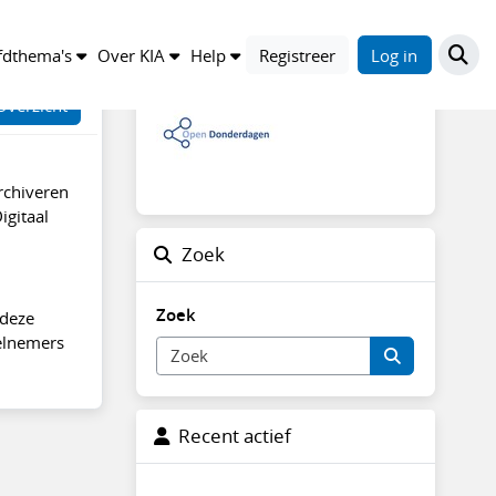
Open Donderdag
X
Y
Z
dthema's
Over KIA
Help
Registreer
Log in
Overzicht
rchiveren
igitaal
Zoek
Zoek
 deze
eelnemers
Recent actief