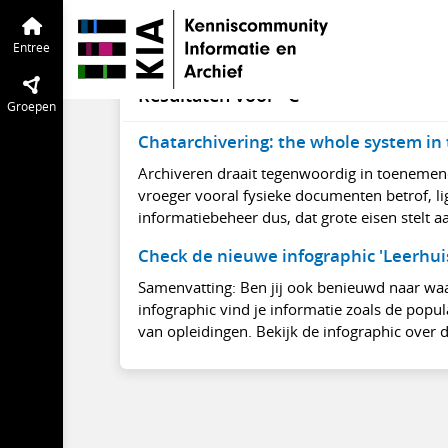
Open Donderdag
Entree
Agenda
van
#
A
B
C
D
E
F
G
H
I
Entree
Resultaten voor "C"
Groepen
Chatarchivering: the whole system in
Archiveren draait tegenwoordig in toenemend
vroeger vooral fysieke documenten betrof, li
informatiebeheer dus, dat grote eisen stelt aa
Check de nieuwe infographic 'Leerhuis 
Samenvatting: Ben jij ook benieuwd naar waa
infographic vind je informatie zoals de popul
van opleidingen. Bekijk de infographic over de