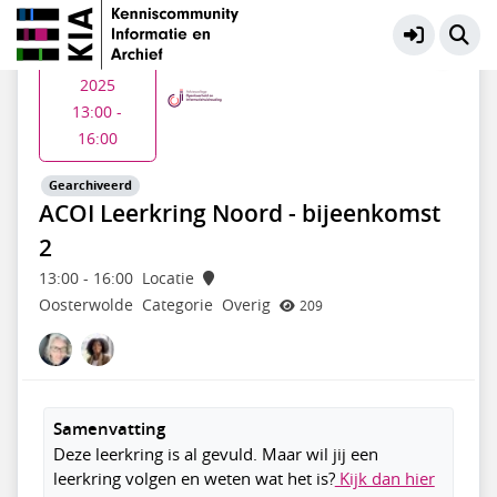
ACOI - Kennisdeling
Meer
Do 4 dec
2025
13:00 -
16:00
Gearchiveerd
ACOI Leerkring Noord - bijeenkomst
2
13:00
-
16:00
Locatie
Oosterwolde
Categorie
Overig
209
Samenvatting
Deze leerkring is al gevuld. Maar wil jij een
leerkring volgen en weten wat het is?
Kijk dan hier