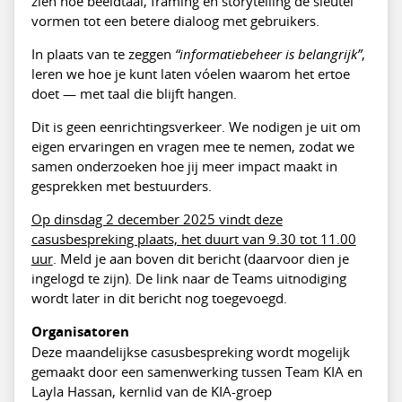
zien hoe beeldtaal, framing en storytelling de sleutel
vormen tot een betere dialoog met gebruikers.
In plaats van te zeggen
“informatiebeheer is belangrijk”
,
leren we hoe je kunt laten vóelen waarom het ertoe
doet — met taal die blijft hangen.
Dit is geen eenrichtingsverkeer. We nodigen je uit om
eigen ervaringen en vragen mee te nemen, zodat we
samen onderzoeken hoe jij meer impact maakt in
gesprekken met bestuurders.
Op dinsdag 2 december 2025 vindt deze
casusbespreking plaats, het duurt van 9.30 tot 11.00
uur
. Meld je aan boven dit bericht (daarvoor dien je
ingelogd te zijn). De link naar de Teams uitnodiging
wordt later in dit bericht nog toegevoegd.
Organisatoren
Deze maandelijkse casusbespreking wordt mogelijk
gemaakt door een samenwerking tussen Team KIA en
Layla Hassan, kernlid van de KIA-groep