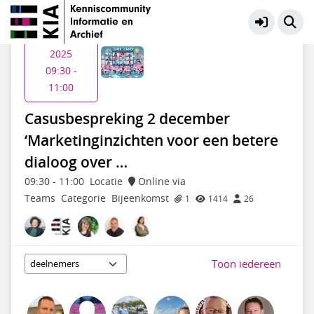
Samen Slimmer| casusbesprekingen
Meer
Di 2 dec
2025
09:30 -
11:00
Casusbespreking 2 december
‘Marketinginzichten voor een betere
dialoog over …
09:30
-
11:00
Locatie
Online via
Teams
Categorie
Bijeenkomst
1
1414
26
Toon iedereen