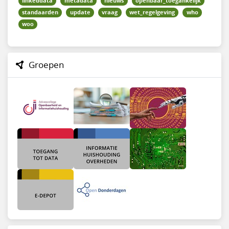
linkeddata
metadata
nieuws
openbaar_toegankelijk
standaarden
update
vraag
wet_regelgeving
who
woo
Groepen