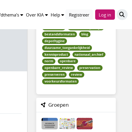
Trefwoorden
dthema's
Over KIA
Help
Registreer
Log in
abd_nieuws
archiverenbydesign
bestandsformaten
blog
depothygine
duurzame_toegankelijkheid
kennisproduct
nationaal_archief
norm
openbare
openbare_review
preservation
preserveren
review
voorkeursformaten
Groepen