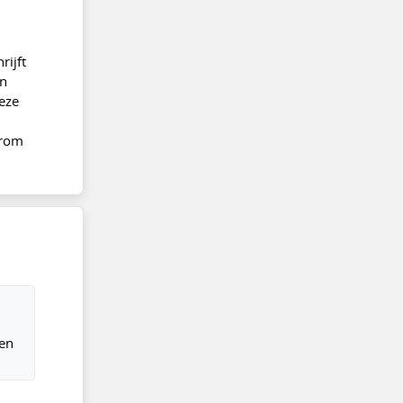
ijft
an
eze
arom
een