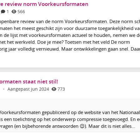
e review norm Voorkeursformaten
1
566
 openbare review van de norm Voorkeursformaten. Deze norm schr
maten het meest geschikt zijn voor duurzame toegankelijkheid v
m de lijst met voorkeursformaten actueel te houden, nemen we d
 met het werkveld. Doe je mee? Toetsen met het veld De norm
rig jaar volledig vernieuwd. Maar ontwikkelingen gaan snel. Da
rmaten staat niet stil!
·
Aangepast jun 2024
773
 Voorkeursformaten gepubliceerd op de website van het Nationaal
e is een toelichting op het onderwerp compressie toegevoegd. En 
vragen (en bijbehorende antwoorden 😉). Maar dit is niet alles...