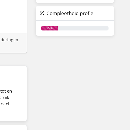
Compleetheid profiel
25%
arderingen
tot en
bruik
rstel