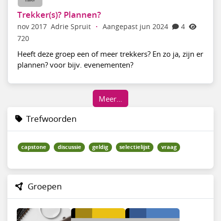
Trekker(s)? Plannen?
nov 2017
Adrie Spruit
·
Aangepast jun 2024
4
720
Heeft deze groep een of meer trekkers? En zo ja, zijn er
plannen? voor bijv. evenementen?
Meer…
Trefwoorden
capstone
discussie
geldig
selectielijst
vraag
Groepen