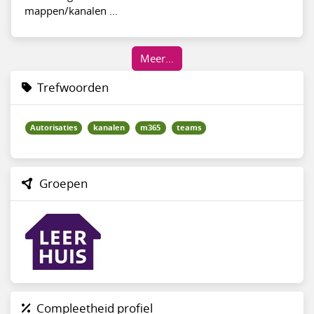
mappen/kanalen ...
Meer…
Trefwoorden
Autorisaties
kanalen
m365
teams
Groepen
Compleetheid profiel