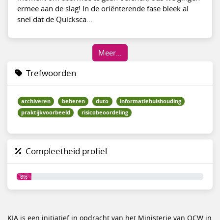
ermee aan de slag! In de oriënterende fase bleek al
snel dat de Quicksca...
Meer…
Trefwoorden
archiveren
beheren
duto
informatiehuishouding
praktijkvoorbeeld
risicobeoordeling
Compleetheid profiel
8%
KIA is een initiatief in opdracht van het Ministerie van OCW in