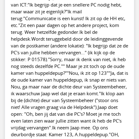
van ICT:"Ik begrijp dat je een snellere PC nodig hebt,
maar waar zit je eigenlijk?"Ik mail
terug:"Communicatie is een kunst! Ik zit op de HH etc,
etc."Zit een paar dagen op het andere project, kom
terug. Weer hetzelfde gedonder.Ik bel de
helpdesk.Wordt teruggebeld door de leidinggevende
van de postkamer (andere lokatie): "Ik begrijp dat ze de
PC's van jullie hebben vervangen..." (ik kijk op de
stikker: P 01578)."Sorry, maar ik denk van niet, ik heb
nog steeds dezelfde PC."" Maar je zit toch op de oude
kamer van huppeldepup?""Nou, ik zit op 123""Ja, dat is
de oude kamer van huppeldepup, ik snap er niets van.
Nou, ga maar naar de dichte deur van Systeembeheer,
ik waarschuw Jaap wel dat je eraan komt."Ik klop aan
bij de (dichte) deur van Systeembeheer ("stoor ons
niet! Alle vragen graag via de Helpdesk").Jaap doet
open: "Oh, ben jij dat van die PC's? Moet je me toch
even laten zien waar jullie zitten want ik heb de PC's
vrijdag vervangen".Ik neem Jaap mee. Op ons
deurbordje staat: Kamer 123, A.huppeldepup."OH,