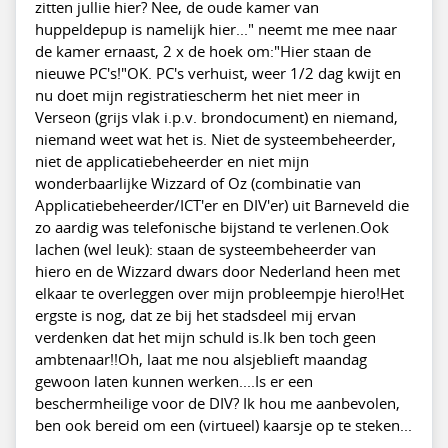
zitten jullie hier? Nee, de oude kamer van
huppeldepup is namelijk hier..." neemt me mee naar
de kamer ernaast, 2 x de hoek om:"Hier staan de
nieuwe PC's!"OK. PC's verhuist, weer 1/2 dag kwijt en
nu doet mijn registratiescherm het niet meer in
Verseon (grijs vlak i.p.v. brondocument) en niemand,
niemand weet wat het is. Niet de systeembeheerder,
niet de applicatiebeheerder en niet mijn
wonderbaarlijke Wizzard of Oz (combinatie van
Applicatiebeheerder/ICT'er en DIV'er) uit Barneveld die
zo aardig was telefonische bijstand te verlenen.Ook
lachen (wel leuk): staan de systeembeheerder van
hiero en de Wizzard dwars door Nederland heen met
elkaar te overleggen over mijn probleempje hiero!Het
ergste is nog, dat ze bij het stadsdeel mij ervan
verdenken dat het mijn schuld is.Ik ben toch geen
ambtenaar!!Oh, laat me nou alsjeblieft maandag
gewoon laten kunnen werken....Is er een
beschermheilige voor de DIV? Ik hou me aanbevolen,
ben ook bereid om een (virtueel) kaarsje op te steken...