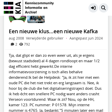
KIA Community
Meer
Een nieuwe klus...een nieuwe Kafka
aug 2008
Verwijderde gebruiker
·
Aangepast jun 2024
2
792
Tja, dat glipt er dan zo even weer uit, als je ergens
(bewust stadsdeel) al 4 dagen rondloopt en maar 1/2
dag efficiënt hebt gewerkt.De interne
informatievoorziening is toch alles behalve
denderend.Ik bel de Helpdesk: "Ja, ik zit hier met een
oude PC die het niet trekt en erg langzaam is. Nee, ik
hoor bij de club die het digitaliseringstraject doet. Dus
ik heb écht een snellere PC nodig want anders crasht
Verseon voortdurend. Waar ik zit? Nou, op de HH,
kamer 123. PC nummer: P 01578. Mijn interne
nummer is 4765. Ja, bedankt."5 minuten later een mail