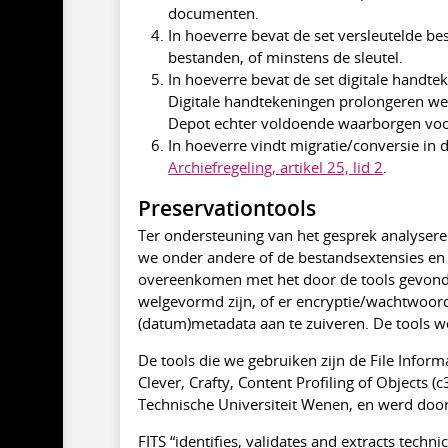
documenten.
In hoeverre bevat de set versleutelde be
bestanden, of minstens de sleutel.
In hoeverre bevat de set digitale handte
Digitale handtekeningen prolongeren we a
Depot echter voldoende waarborgen voor 
In hoeverre vindt migratie/conversie in
Archiefregeling, artikel 25, lid 2
.
Preservationtools
Ter ondersteuning van het gesprek analysere
we onder andere of de bestandsextensies en 
overeenkomen met het door de tools gevond
welgevormd zijn, of er encryptie/wachtwoord
(datum)metadata aan te zuiveren. De tools w
De tools die we gebruiken zijn de File Inform
Clever, Crafty, Content Profiling of Objects 
Technische Universiteit Wenen, en werd door
FITS “identifies, validates and extracts techni