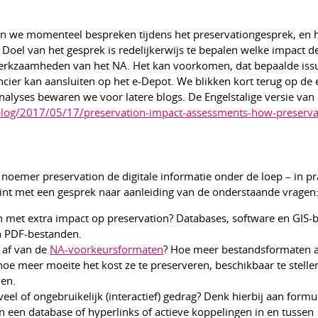
en we momenteel bespreken tijdens het preservationgesprek, en 
Doel van het gesprek is redelijkerwijs te bepalen welke impact de
werkzaamheden van het NA. Het kan voorkomen, dat bepaalde iss
ier kan aansluiten op het e-Depot. We blikken kort terug op de 
analyses bewaren we voor latere blogs. De Engelstalige versie van d
blog/2017/05/17/preservation-impact-assessments-how-preservat
oemer preservation de digitale informatie onder de loep – in pra
nt met een gesprek naar aanleiding van de onderstaande vragen
en met extra impact op preservation? Databases, software en GIS
an PDF-bestanden.
 af van de
NA-voorkeursformaten
? Hoe meer bestandsformaten a
e meer moeite het kost ze te preserveren, beschikbaar te stelle
ien.
el of ongebruikelijk (interactief) gedrag? Denk hierbij aan formu
n een database of hyperlinks of actieve koppelingen in en tussen