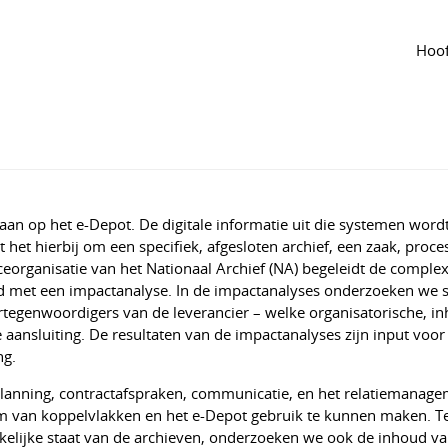
Tijdlijn
van de groep
Agenda
van de groep
 preservationtools het gesprek ondersteune
Hoof
aal
·
Aangepast jun 2024
1018
an op het e-Depot. De digitale informatie uit die systemen word
het hierbij om een specifiek, afgesloten archief, een zaak, proce
eorganisatie van het Nationaal Archief (NA) begeleidt de comple
ltijd met een impactanalyse. In de impactanalyses onderzoeken we
rtegenwoordigers van de leverancier – welke organisatorische, in
 aansluiting. De resultaten van de impactanalyses zijn input voor
ng.
planning, contractafspraken, communicatie, en het relatiemanage
om van koppelvlakken en het e-Depot gebruik te kunnen maken. T
elijke staat van de archieven, onderzoeken we ook de inhoud v