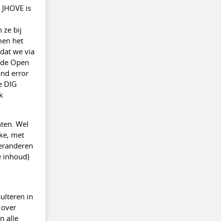
 JHOVE is
 ze bij
men het
 dat we via
t de Open
nd error
e DIG
k
ten. Wel
ke, met
veranderen
e inhoud)
ulteren in
 over
n alle