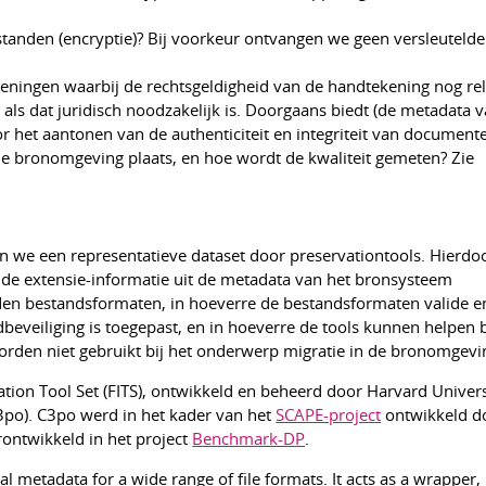
standen (encryptie)? Bij voorkeur ontvangen we geen versleutelde
keningen waarbij de rechtsgeldigheid van de handtekening nog rel
ls dat juridisch noodzakelijk is. Doorgaans biedt (de metadata va
het aantonen van de authenticiteit en integriteit van document
 de bronomgeving plaats, en hoe wordt de kwaliteit gemeten? Zie
n we een representatieve dataset door preservationtools. Hierdoo
de extensie-informatie uit de metadata van het bronsysteem
en bestandsformaten, in hoeverre de bestandsformaten valide e
beveiliging is toegepast, en in hoeverre de tools kunnen helpen
orden niet gebruikt bij het onderwerp migratie in de bronomgevi
ation Tool Set (FITS), ontwikkeld en beheerd door Harvard Univers
(c3po). C3po werd in het kader van het
SCAPE-project
ontwikkeld d
ontwikkeld in het project
Benchmark-DP
.
cal metadata for a wide range of file formats. It acts as a wrapper,