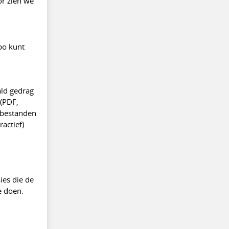
or zien we
po kunt
ald gedrag
 (PDF,
stbestanden
actief)
ies die de
e doen.