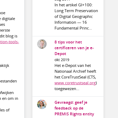
In het artikel GI+100:
Long Term Preservation
hoe
of Digital Geographic
 digitale
Information — 16
ues
Fundamental Princ...
eerste
it blog is
ion-tools-
8 tips voor het
certificeren van je e-
Depot
okt 2019
ktijk
Het e-Depot van het
:
Nationaal Archief heeft
het CoreTrustSeal (CTS,
-bestanden
www.coretrustseal.org
)
toegewezen...
fwijken
n en om in
Gevraagd: geef je
feedback op de
les of
PREMIS Rights entity