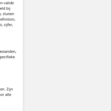
n valide
eld bij
, sluiten
efinition,
 cijfer,
bestanden,
pecifieke
en. Zijn
or alle