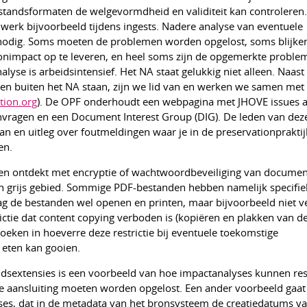
standsformaten de welgevormdheid en validiteit kan controleren.
n werk bijvoorbeeld tijdens ingests. Nadere analyse van eventuele
 nodig. Soms moeten de problemen worden opgelost, soms blijken
tionimpact op te leveren, en heel soms zijn de opgemerkte proble
lyse is arbeidsintensief. Het NA staat gelukkig niet alleen. Naast
gen buiten het NA staan, zijn we lid van en werken we samen me
tion.org
). De OPF onderhoudt een webpagina met JHOVE issues a
nvragen en een Document Interest Group (DIG). De leden van dez
an en uitleg over foutmeldingen waar je in de preservationpraktij
en.
men ontdekt met encryptie of wachtwoordbeveiliging van documen
en grijs gebied. Sommige PDF-bestanden hebben namelijk specifie
ag de bestanden wel openen en printen, maar bijvoorbeeld niet 
ictie dat content copying verboden is (kopiëren en plakken van d
oeken in hoeverre deze restrictie bij eventuele toekomstige
t eten kan gooien.
dsextensies is een voorbeeld van hoe impactanalyses kunnen res
e aansluiting moeten worden opgelost. Een ander voorbeeld gaat
ses, dat in de metadata van het bronsysteem de creatiedatums va