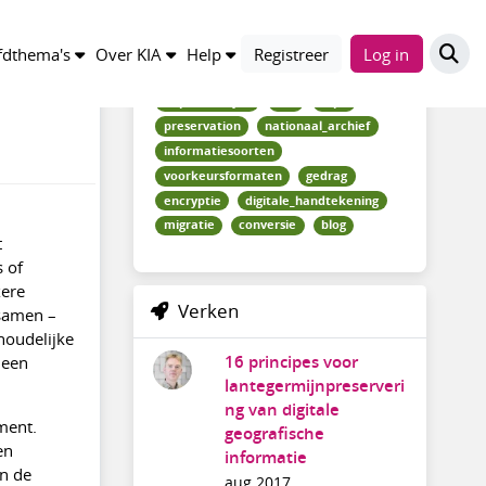
Trefwoorden
n
dthema's
Over KIA
Help
Registreer
Log in
impactanalyse
fits
c3po
preservation
nationaal_archief
informatiesoorten
voorkeursformaten
gedrag
encryptie
digitale_handtekening
migratie
conversie
blog
t
s of
xere
Verken
 samen –
houdelijke
16 principes voor
 een
lantegermijnpreserveri
ng van digitale
ment.
geografische
en
informatie
an de
aug 2017