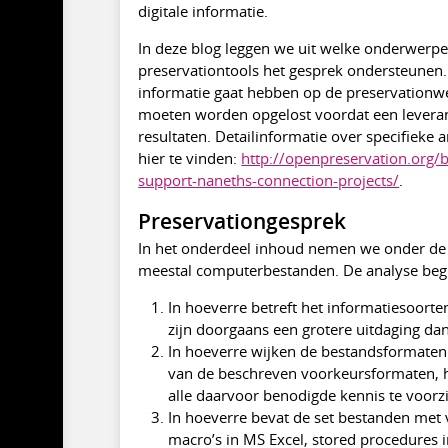
digitale informatie.
In deze blog leggen we uit welke onderwerp
preservationtools het gesprek ondersteunen. 
informatie gaat hebben op de preservation
moeten worden opgelost voordat een leveranc
resultaten. Detailinformatie over specifieke 
hier te vinden:
http://openpreservation.org/
support-naneths-connection-projects/
.
Preservationgesprek
In het onderdeel inhoud nemen we onder de n
meestal computerbestanden. De analyse begi
In hoeverre betreft het informatiesoort
zijn doorgaans een grotere uitdaging d
In hoeverre wijken de bestandsformaten
van de beschreven voorkeursformaten, ho
alle daarvoor benodigde kennis te voorz
In hoeverre bevat de set bestanden met ve
macro’s in MS Excel, stored procedures i