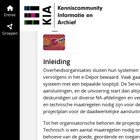
Preservation Digitaal Erfgoed
Entree
Impactanalyses: hoe
Entree
mrt 2017
Remco van Veenend
Groepen
Inleiding
Overheidsorganisaties sluiten hun systemen a
vervolgens in het e-Depot bewaard. Vaak gaat 
systeem met een bepaalde looptijd. De Servic
aansluitingen, en de uitvoering start dan a
deskundigen uit diverse NA-afdelingen en ve
en technische maatregelen nodig zijn voor de
projectplan voor de daadwerkelijke aansluiti
Tot het organisatorische behoren de project
Technisch is een aantal maatregelen nodig 
behoeve van de goede, geordende en toegank