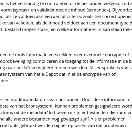
n is het verstandig te controleren of de bestanden welgevormd e
orm (syntax), en validiteit met de inhoud (semantiek). Bijvoorbe
als ze voldoen aan een aantal criteria, zoals het correct openen
ake van validiteit, als de inhoud voldoet aan een document type d
L-bestand mogen staan, en welke informatie er in kan staan (tekst,
nen de tools informatie verstrekken over eventuele encryptie of
ordbeveiliging compliceren de toegang tot de informatie in de 
g naar het NA verwijderd moeten worden. Als er sprake is van s
tensysteem van het e-Depot dat, niet de encryptie van of
nden.
ie- en modificatiedatums van bestanden. Door deze informatie te
adata van het bronsysteem, kunnen problemen gesignaleerd word
datums uit de metadata? In hoeverre zijn er bestanden die ruim vo
na alle andere bestanden nog gewijzigd zijn? Als er problemen
 de tools gebruikt worden bij het oplossen van die problemen.