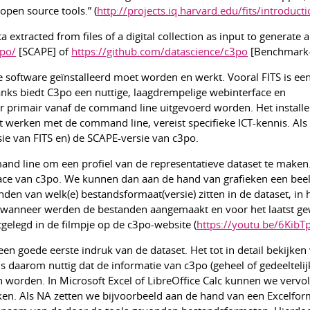
pen source tools.” (
http://projects.iq.harvard.edu/fits/introduct
 extracted from files of a digital collection as input to generate a
3po/
[SCAPE] of
https://github.com/datascience/c3po
[Benchmark-
 software geïnstalleerd moet worden en werkt. Vooral FITS is ee
anks biedt C3po een nuttige, laagdrempelige webinterface en
r primair vanaf de command line uitgevoerd worden. Het install
t werken met de command line, vereist specifieke ICT-kennis. Al
ie van FITS en) de SCAPE-versie van c3po.
nd line om een profiel van de representatieve dataset te maken
face van c3po. We kunnen dan aan de hand van grafieken een beel
nden van welk(e) bestandsformaat(versie) zitten in de dataset, in
n wanneer werden de bestanden aangemaakt en voor het laatst ge
tgelegd in de filmpje op de c3po-website (
https://youtu.be/6Kib
en goede eerste indruk van de dataset. Het tot in detail bekijken 
is daarom nuttig dat de informatie van c3po (geheel of gedeeltelijk
orden. In Microsoft Excel of LibreOffice Calc kunnen we vervo
ken. Als NA zetten we bijvoorbeeld aan de hand van een Excelfor