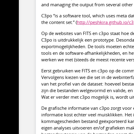
and managing the output from several other o
C3po “is a software tool, which uses meta data
the content set.” (
http://peshkira.github.io/c
Op de websites van FITS en c3po staat hoe de
C3po is uitdrukkelijk een prototype. Desond
exportmogelijkheden. De tools moeten echte
tools en de software-afhankelijkheden, en he
werken we met (steeds de meest recente vers
Eerst gebruiken we FITS en c3po op de comma
Vervolgens kiezen we die set in de webinter
van het profiel van de dataset: hoeveel besta
zijn die bestanden welgevormd en valide, e
Wat er verder met c3po mogelijk is, wordt ui
De grafische informatie van c3po zorgt voor e
informatie kost echter veel muisklikken. Het 
kommagescheiden bestand geëxporteerd kan w
eigen analyses uitvoeren en/of grafieken ma