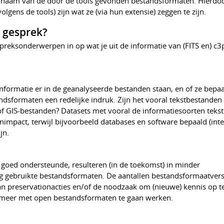
 naam van de door de tools gevonden bestandsformaten. Hierdo
lgens de tools) zijn wat ze (via hun extensie) zeggen te zijn.
 gesprek?
preksonderwerpen in op wat je uit de informatie van (FITS en) c3
 informatie er in de geanalyseerde bestanden staan, en of ze bepa
ndsformaten een redelijke indruk. Zijn het vooral tekstbestanden
 of GIS-bestanden? Datasets met vooral de informatiesoorten tek
impact, terwijl bijvoorbeeld databases en software bepaald (inter
jn.
goed ondersteunde, resulteren (in de toekomst) in minder
g gebruikte bestandsformaten. De aantallen bestandsformaatvers
van preservationacties en/of de noodzaak om (nieuwe) kennis op t
 meer met open bestandsformaten te gaan werken.