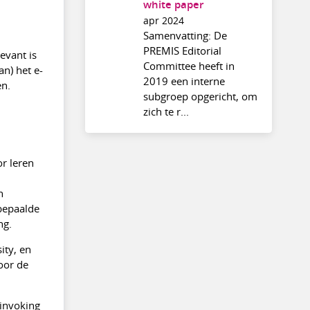
white paper
apr 2024
Samenvatting: De
PREMIS Editorial
evant is
Committee heeft in
n) het e-
2019 een interne
en.
subgroep opgericht, om
zich te r...
r leren
n
 bepaalde
ng.
ity, en
oor de
 invoking