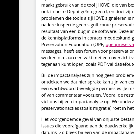
maakt gebruik van de tool JHOVE, die van be
ook in het e-Depot geïntegreerd, en doet zij
problemen die tools als JHOVE signaleren is
nadere inspectie geen significante preserva
resultaat van een bug in de software. Deze ana
de kennisplatforms in contact met deskundi
Preservation Foundation (OPF,
openpreserva
messages, heeft een forum voor preservatio
werken o.a. aan een wiki met een overzicht v
tegenaan kunt lopen, zoals PDF-validatiefout
Bij de impactanalyses zijn nog geen proble
ontdekten we dat hier sprake kan zijn van e
een wachtwoord beveiligde permissies. Je m
of van commentaar voorzien. Vooral de restr
viel ons bij een impactanalyse op. We onderz
preservationacties (zoals migratie) roet in he
Het voorgenoemde geval van onjuiste bestan
issues die voorafgaand aan de daadwerkelijk
datums. Zo bleek bij een van de impactanaly