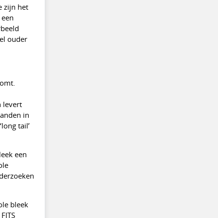
 zijn het
 een
rbeeld
el ouder
komt.
 levert
tanden in
ong tail’
bleek een
ole
onderzoeken
le bleek
 FITS