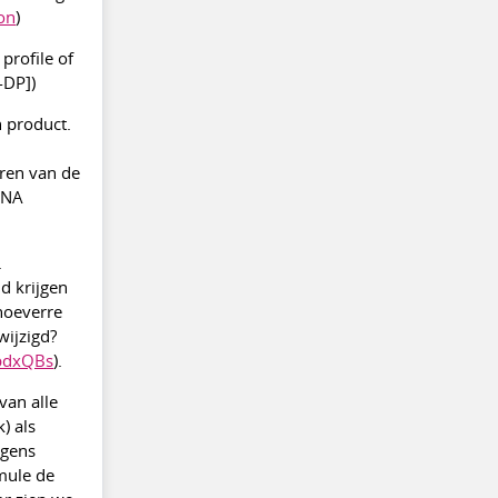
ion
)
 profile of
DP])
n product.
eren van de
s NA
.
d krijgen
 hoeverre
wijzigd?
TpdxQBs
).
van alle
) als
lgens
mule de