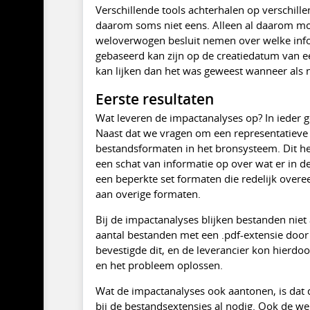
Verschillende tools achterhalen op verschill
daarom soms niet eens. Alleen al daarom mo
weloverwogen besluit nemen over welke inform
gebaseerd kan zijn op de creatiedatum van e
kan lijken dan het was geweest wanneer als
Eerste resultaten
Wat leveren de impactanalyses op? In ieder g
Naast dat we vragen om een representatieve 
bestandsformaten in het bronsysteem. Dit help
een schat van informatie op over wat er in 
een beperkte set formaten die redelijk over
aan overige formaten.
Bij de impactanalyses blijken bestanden niet a
aantal bestanden met een .pdf-extensie doo
bevestigde dit, en de leverancier kon hierdo
en het probleem oplossen.
Wat de impactanalyses ook aantonen, is dat
bij de bestandsextensies al nodig. Ook de we