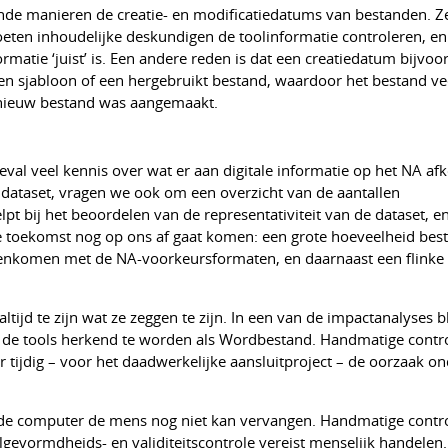
ende manieren de creatie- en modificatiedatums van bestanden. Ze
eten inhoudelijke deskundigen de toolinformatie controleren, en
atie ‘juist’ is. Een andere reden is dat een creatiedatum bijvoo
en sjabloon of een hergebruikt bestand, waardoor het bestand ve
 nieuw bestand was aangemaakt.
eval veel kennis over wat er aan digitale informatie op het NA af
dataset, vragen we ook om een overzicht van de aantallen
t bij het beoordelen van de representativiteit van de dataset, en
de toekomst nog op ons af gaat komen: een grote hoeveelheid bes
eenkomen met de NA-voorkeursformaten, en daarnaast een flinke ‘l
ltijd te zijn wat ze zeggen te zijn. In een van de impactanalyses 
r de tools herkend te worden als Wordbestand. Handmatige contr
or tijdig – voor het daadwerkelijke aansluitproject – de oorzaak 
 de computer de mens nog niet kan vervangen. Handmatige contro
lgevormdheids- en validiteitscontrole vereist menselijk handelen.