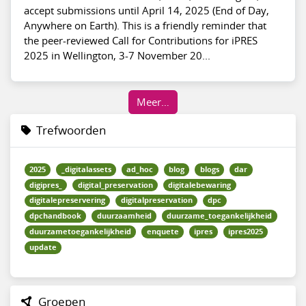
accept submissions until April 14, 2025 (End of Day,
Anywhere on Earth). This is a friendly reminder that
the peer-reviewed Call for Contributions for iPRES
2025 in Wellington, 3-7 November 20...
Meer…
Trefwoorden
2025
_digitalassets
ad_hoc
blog
blogs
dar
digipres_
digital_preservation
digitalebewaring
digitalepreservering
digitalpreservation
dpc
dpchandbook
duurzaamheid
duurzame_toegankelijkheid
duurzametoegankelijkheid
enquete
ipres
ipres2025
update
Groepen