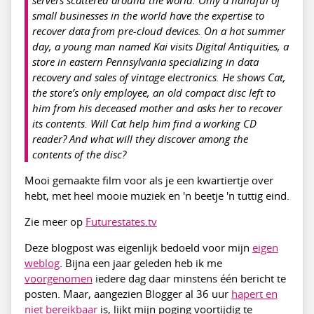
small businesses in the world have the expertise to
recover data from pre-cloud devices. On a hot summer
day, a young man named Kai visits Digital Antiquities, a
store in eastern Pennsylvania specializing in data
recovery and sales of vintage electronics. He shows Cat,
the store’s only employee, an old compact disc left to
him from his deceased mother and asks her to recover
its contents. Will Cat help him find a working CD
reader? And what will they discover among the
contents of the disc?
Mooi gemaakte film voor als je een kwartiertje over
hebt, met heel mooie muziek en 'n beetje 'n tuttig eind.
Zie meer op
Futurestates.tv
Deze blogpost was eigenlijk bedoeld voor mijn
eigen
weblog
. Bijna een jaar geleden heb ik me
voorgenomen
iedere dag daar minstens één bericht te
posten. Maar, aangezien Blogger al 36 uur
hapert en
niet bereikbaar
is, lijkt mijn poging voortijdig te