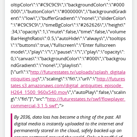
oltipColor\":\"#C9C9C9\",\"backgroundColor\":\"#000
000\",\"buttonColor\":\"#000000\",\"backgroundGradi
ent\":\"low\",\"bufferGradient\":\"none\",\"sliderColor\
":\"#C9C9C9\",\"timeBgColor\":\"#262626\",\"height\"
:34,\"opacity\":1,\"mute\":false,\"time\":false,\"volume
BarHeightRatio\":0.5,\"autoHide\":\"always\",\"tooltips
\":\"buttons\":true,\"fullscreen\":\"Enter fullscreen
mode\",\"play\":\"\",\"pause\":\"\",\"play\":\"opacity\":
0,\"canvas\":\"backgroundColor\":\"#000\",\"backgrou
ndGradient\":\"none\",\"playlist\":
[\"url\":\"
http://futurestates.tv/uploads/splash_digitala
ntiquities.jpg
\",\"scaling\":\"fit\",\"url\":\"
http://futures
tates.s3.amazonaws.com/digital_antiquities_episode_
H264_1500_960x540.mov
\",\"autoPlay\":false,\"scalin
g\":\"fit\"]","src":"
http://futurestates.tv/swf/flowplayer.
commercial-3.1.5.swf"
;">
By 2036, data loss has become a thing of the past. All
digital media is instantly uploaded to the internet and
permanently stored in the cloud, safely backed-up on
servers scattered around the world. Only a handful of