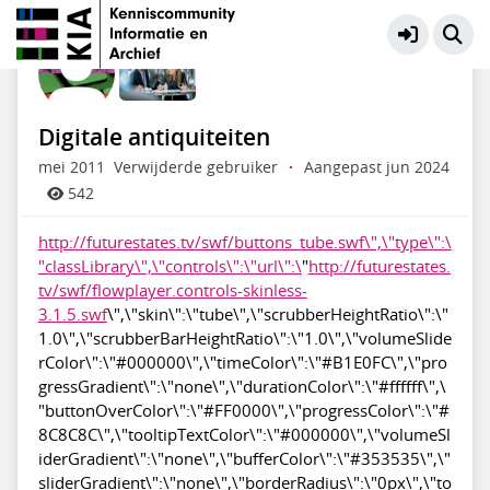
KIA Community
Meer
Digitale antiquiteiten
mei 2011
Verwijderde gebruiker
·
Aangepast jun 2024
542
http://futurestates.tv/swf/buttons_tube.swf\",\"type\":\
"classLibrary\",\"controls\":\"url\":\
"
http://futurestates.
tv/swf/flowplayer.controls-skinless-
3.1.5.swf
\",\"skin\":\"tube\",\"scrubberHeightRatio\":\"
1.0\",\"scrubberBarHeightRatio\":\"1.0\",\"volumeSlide
rColor\":\"#000000\",\"timeColor\":\"#B1E0FC\",\"pro
gressGradient\":\"none\",\"durationColor\":\"#ffffff\",\
"buttonOverColor\":\"#FF0000\",\"progressColor\":\"#
8C8C8C\",\"tooltipTextColor\":\"#000000\",\"volumeSl
iderGradient\":\"none\",\"bufferColor\":\"#353535\",\"
sliderGradient\":\"none\",\"borderRadius\":\"0px\",\"to