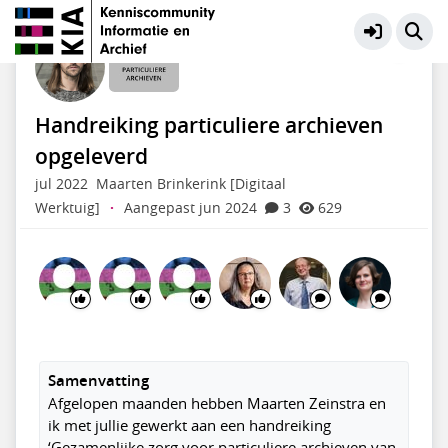
Particuliere Archieven
Meer
Handreiking particuliere archieven
opgeleverd
jul 2022
Maarten Brinkerink [Digitaal
Werktuig]
·
Aangepast jun 2024
3
629
Samenvatting
Afgelopen maanden hebben Maarten Zeinstra en
ik met jullie gewerkt aan een handreiking
‘Gezamenlijke zorg voor particuliere archieven van