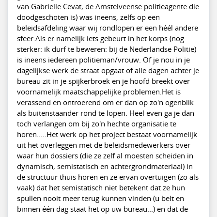
van Gabrielle Cevat, de Amstelveense politieagente die
doodgeschoten is) was ineens, zelfs op een
beleidsafdeling waar wij rondlopen er een héél andere
sfeer.Als er namelijk iets gebeurt in het korps (nog
sterker: ik durf te beweren: bij de Nederlandse Politie)
is ineens iedereen politieman/vrouw. Of je nou in je
dagelijkse werk de straat opgaat of alle dagen achter je
bureau zit in je spijkerbroek en je hoofd breekt over
voornamelijk maatschappelijke problemen.Het is
verassend en ontroerend om er dan op zo'n ogenblik
als buitenstaander rond te lopen. Heel even ga je dan
toch verlangen om bij zo'n hechte organisatie te
horen.....Het werk op het project bestaat voornamelijk
uit het overleggen met de beleidsmedewerkers over
waar hun dossiers (die ze zelf al moesten scheiden in
dynamisch, semistatisch en achtergrondmateriaal) in
de structuur thuis horen en ze ervan overtuigen (zo als
vaak) dat het semistatisch niet betekent dat ze hun
spullen nooit meer terug kunnen vinden (u belt en
binnen één dag staat het op uw bureau...) en dat de