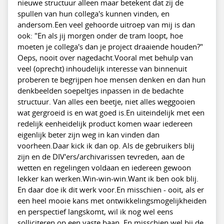
nieuwe structuur alleen maar betekent dat zij de
spullen van hun collega's kunnen vinden, en
andersom.Een veel gehoorde uitroep van mij is dan
ook: "En als jij morgen onder de tram loopt, hoe
moeten je collega's dan je project draaiende houden?"
Oeps, nooit over nagedacht.Vooral met behulp van
veel (oprecht) inhoudelijk interesse van binnenuit
proberen te begrijpen hoe mensen denken en dan hun
denkbeelden soepeltjes inpassen in de bedachte
structuur. Van alles een beetje, niet alles weggooien
wat gergroeid is en wat goed is.En uiteindelijk met een
redelijk eenheidelijk product komen waar iedereen
eigenlijk beter zijn weg in kan vinden dan
voorheen.Daar kick ik dan op. Als de gebruikers blij
zijn en de DIV'ers/archivarissen tevreden, aan de
wetten en regelingen voldaan en iedereen gewoon
lekker kan werken.Win-win-win.Want ik ben ook blij.
En daar doe ik dit werk voor.En misschien - ooit, als er
een heel mooie kans met ontwikkelingsmogelijkheiden
en perspectief langskomt, wil ik nog wel eens
solliciteren op een vaste baan. En misschien wel bij de