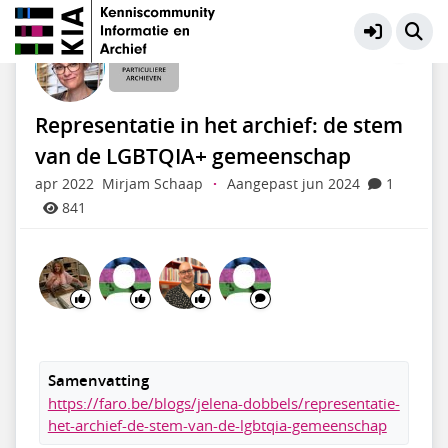
Particuliere Archieven
Meer
Representatie in het archief: de stem
van de LGBTQIA+ gemeenschap
apr 2022
Mirjam Schaap
·
Aangepast jun 2024
1
841
Samenvatting
https://faro.be/blogs/jelena-dobbels/representatie-
het-archief-de-stem-van-de-lgbtqia-gemeenschap