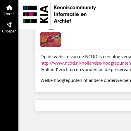
Preservation Digitaal Erfgoed
Entree
Hollandse hoogtepun
Entree
okt 2016
Remco van Veenenda
Groepen
Op de website van de NCDD is een blog vers
http://www.ncdd.nl/hollandse-hoogtepunten
'Holland' zochten en vonden bij de preservati
Welke hoogtepunten of andere onderwerpen zij