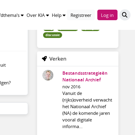
Trefwoorden
dthema's
Over KIA
Help
Registreer
Log in
blog
ipres_2016
opvolgen
discussie
Verken
uit
Bestandsstrategieën
Nationaal Archief
olgen?
nov 2016
Vanuit de
(rijks)overheid verwacht
het Nationaal Archief
(NA) de komende jaren
vooral digitale
informa...