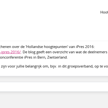
Tijdlijn
van de groep
Agenda
van de groep
ten van preservationconferentie iPres 2016
Hoof
al
·
Aangepast jun 2024
1223
chenen over de 'Hollandse hoogtepunten' van iPres 2016:
-ipres-2016/
. De blog geeft een overzicht van wat de deelnemers 
onconferentie iPres in Bern, Zwitserland.
n voor jullie belangrijk om, bijv. in dit groepsverband, op te v