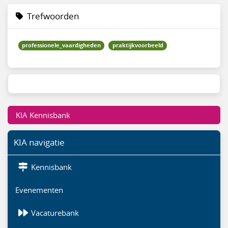
Trefwoorden
professionele_vaardigheden
praktijkvoorbeeld
KIA Kennisbank
KIA navigatie
Kennisbank
Evenementen
Vacaturebank