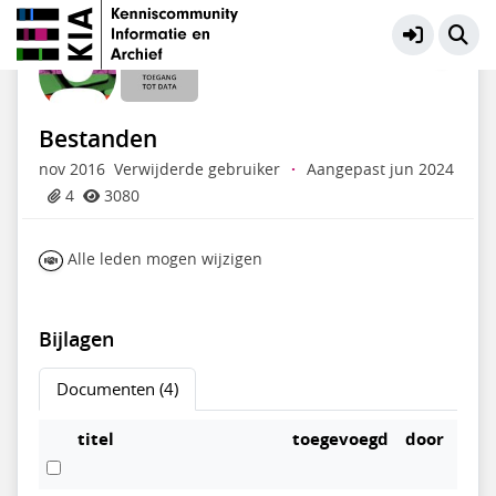
Toegang tot Data
Meer
Bestanden
nov 2016
Verwijderde gebruiker
·
Aangepast jun 2024
4
3080
Alle leden mogen wijzigen
Bijlagen
Documenten (4)
titel
toegevoegd
door
opti