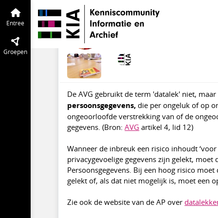
AVG | Informatiepagina
Entree
Begri
Wat is een datalek?
Entree
mrt 2021
Marianne Loef
·
Aa
Groepen
De AVG gebruikt de term 'datalek' niet, maa
persoonsgegevens,
die per ongeluk of op onr
ongeoorloofde verstrekking van of de ongeo
gegevens. (Bron:
AVG
artikel 4, lid 12)
Wanneer de inbreuk een risico inhoudt ‘voor 
privacygevoelige gegevens zijn gelekt, moet 
Persoonsgegevens. Bij een hoog risico moet 
gelekt of, als dat niet mogelijk is, moet e
Zie ook de website van de AP over
datalekke