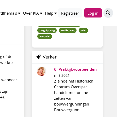
Trefwoorden
dthema's
Over KIA
Help
Registreer
Log in
kennisindex_avg_begrippen
begrip_avg
watis_avg
wiki
avgwiki
ng of de
Verken
rwerkte
6. Praktijkvoorbeelden
mrt 2021
en wanneer
Zie hoe het Historisch
Centrum Overijssel
 zijn
handelt met online
4).
zetten van
bouwvergunningen
Bouwvergunni...