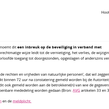
ppenlijst
Hoof
ngepast 13 apr
887
r noemt dit
een inbreuk op de beveiliging in verband met
echtmatige wijze leidt tot de vernietiging, het verlies, de wijzigi
orloofde toegang tot doorgezonden, opgeslagen of anderszins ve
de rechten en vrijheden van natuurlijke personen’, dat wil zegg
dit binnen 72 uur na constatering gemeld worden bij de Autoriteit
dit ook gemeld worden aan de betrokkene(n) van wie de gegevens
en openbare mededeling worden gedaan (Bron:
AVG
artikelen 33 en 3
n
en de
meldplicht.