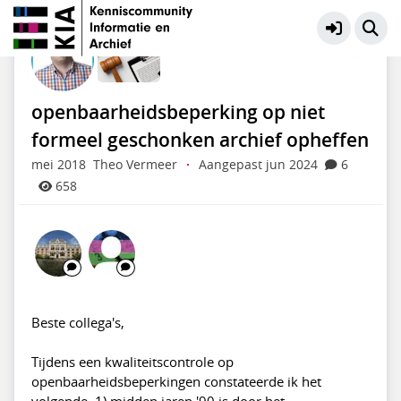
Wet- en regelgeving
Meer
openbaarheidsbeperking op niet
formeel geschonken archief opheffen
mei 2018
Theo Vermeer
·
Aangepast jun 2024
6
658
Beste collega's,
Tijdens een kwaliteitscontrole op
openbaarheidsbeperkingen constateerde ik het
volgende. 1) midden jaren '90 is door het