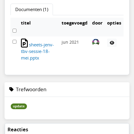
Documenten (1)
titel
toegevoegd
door
opties
jun 2021
sheets-jenv-
tbv-sessie-18-
mei.pptx
Trefwoorden
update
Reacties