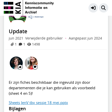
Open Donderdag
Meer
Update
jun 2021
Verwijderde gebruiker
·
Aangepast jun 2024
1
1
1498
Er zijn fiches beschikbaar die ingevuld zijn door
departementen die je kan gebruiken als voorbeeld
(sheet 4 en 5)!
Sheets JenV tbv sessie 18 mei.pptx
Bijlagen