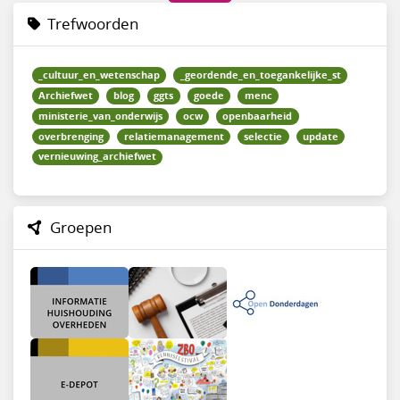
Trefwoorden
_cultuur_en_wetenschap
_geordende_en_toegankelijke_st
Archiefwet
blog
ggts
goede
menc
ministerie_van_onderwijs
ocw
openbaarheid
overbrenging
relatiemanagement
selectie
update
vernieuwing_archiefwet
Groepen