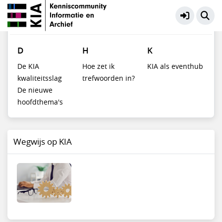
Wegwijs op KIA
Meer
#
A
B
C
D
E
F
G
H
I
J
K
L
M
N
O
P
Q
R
S
T
U
V
W
X
Y
Z
D
H
K
De KIA
Hoe zet ik
KIA als eventhub
kwaliteitsslag
trefwoorden in?
De nieuwe
hoofdthema's
Wegwijs op KIA