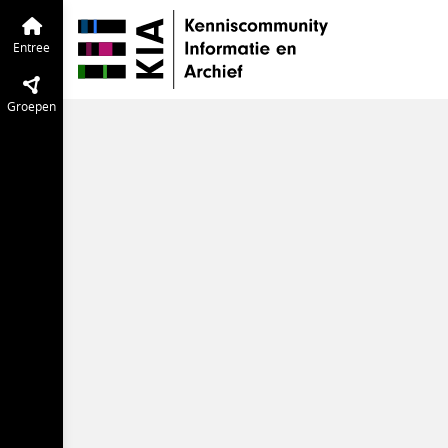
Archiveren by design
Entree
Tijdlijn
Entree
Groepen