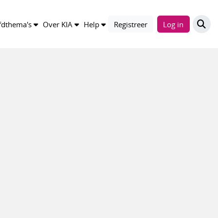
dthema's
Over KIA
Help
Registreer
Log in