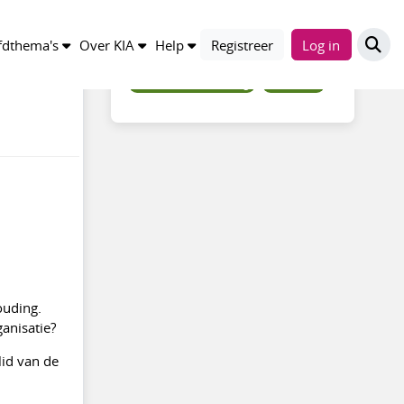
Trefwoorden
dthema's
Over KIA
Help
Registreer
Log in
informatiehuishouding
adviseren
ouding.
ganisatie?
lid van de