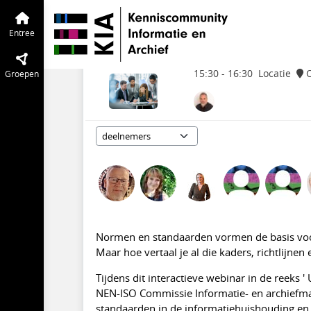
KIA Community
Entree
Tijdlijn
van de
Leerhuis Informa
Entree
Do 2 jul
draaien: Normen
15:30 - 16:30
15:30
-
16:30
Locatie
Groepen
Normen en standaarden vormen de basis voo
Maar hoe vertaal je al die kaders, richtlijnen
Tijdens dit interactieve webinar in de reeks ' 
NEN-ISO Commissie Informatie- en archiefm
standaarden in de informatiehuishouding en 