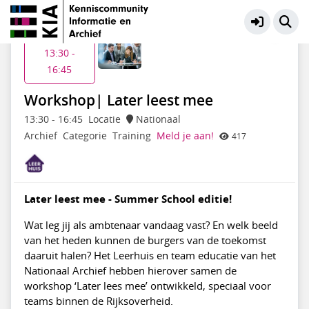
KIA Community
Meer
Do 16 jul
13:30 -
16:45
Workshop| Later leest mee
13:30
-
16:45
Locatie
Nationaal
Archief
Categorie
Training
Meld je aan!
417
Later leest mee - Summer School editie!
Wat leg jij als ambtenaar vandaag vast? En welk beeld
van het heden kunnen de burgers van de toekomst
daaruit halen? Het Leerhuis en team educatie van het
Nationaal Archief hebben hierover samen de
workshop ‘Later lees mee’ ontwikkeld, speciaal voor
teams binnen de Rijksoverheid.